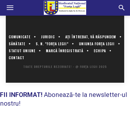
COMUNICATE
JURIDIC
AȚI ÎNTREBAT, VĂ RĂSPUNDEM
SĂNĂTATE
S. N. ”FORȚA LEGII”
UNIUNEA FORȚA LEGII
STATUT UNIUNE
MARCĂ ÎNREGISTRATĂ
ECHIPA
CONTACT
TOATE DREPTURILE REZERVATE! - @ FORȚA LEGII 2025
FII INFORMAT!
Abonează-te la newsletter-ul
nostru!