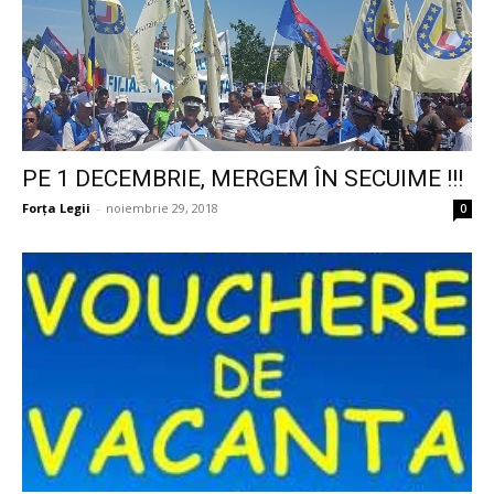
PE 1 DECEMBRIE, MERGEM ÎN SECUIME !!!
Forța Legii
-
noiembrie 29, 2018
0