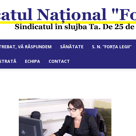
NTREBAT, VĂ RĂSPUNDEM
SĂNĂTATE
S. N. ”FORȚA LEGII”
Sindicatul
ISTRATĂ
ECHIPA
CONTACT
Național
"Forța