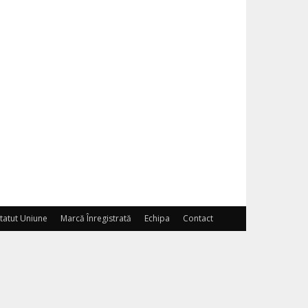
tatut Uniune
Marcă Înregistrată
Echipa
Contact