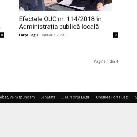
n
Efectele OUG nr. 114/2018 în
ă
Administrația publică locală
Forța Legii
-
ianuarie 7, 2019
0
0
Legii"
Pagina 4 din 4
trebat, vă răspundem
Sănătate
S. N. ”Forța Legii”
Uniunea Forța Legii
S