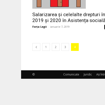
Salarizarea și celelalte drepturi î
2019 și 2020 în Asistența social
Forța Legii
-
ianuarie 7, 2019
1
2
3
4
©
Comunicate
Juridic
Ați în