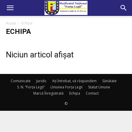
Acasă
Echipa
ECHIPA
Niciun articol afișat
Comunicate
Juridic
Ați întrebat, vă răspundem
Sănătate
S. N. ”Forța Legii”
Uniunea Forța Legii
Statut Uniune
Marcă Înregistrată
Echipa
Contact
©