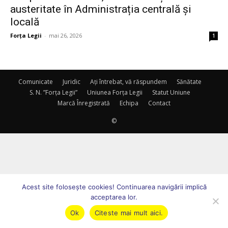
austeritate în Administrația centrală și
locală
Forța Legii
-
mai 26, 2026
1
Comunicate
Juridic
Ați întrebat, vă răspundem
Sănătate
S. N. ”Forța Legii”
Uniunea Forța Legii
Statut Uniune
Marcă Înregistrată
Echipa
Contact
©
Acest site foloseşte cookies! Continuarea navigării implică
acceptarea lor.
Ok
Citeste mai mult aici.