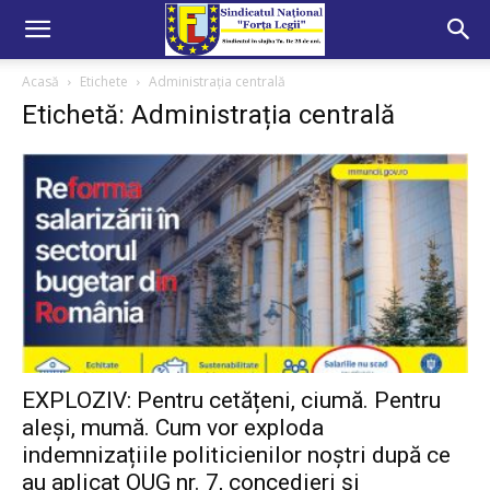
Acasă
Etichete
Administrația centrală
Etichetă: Administrația centrală
EXPLOZIV: Pentru cetățeni, ciumă. Pentru
aleși, mumă. Cum vor exploda
indemnizațiile politicienilor noștri după ce
au aplicat OUG nr. 7, concedieri și