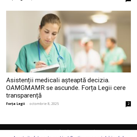
Asistenții medicali așteaptă decizia.
OAMGMAMR se ascunde. Forța Legii cere
transparență
Forța Legii
-
octombrie 8, 2025
2
Comunicate
Juridic
Ați întrebat, vă răspundem
Sănătate