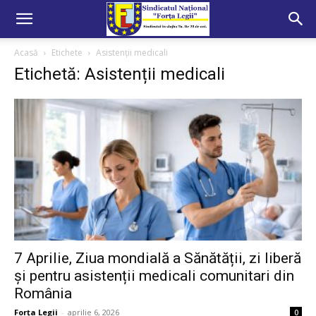
Acasă
Etichete
Asistenții medicali
Etichetă: Asistenții medicali
7 Aprilie, Ziua mondială a Sănătății, zi liberă
și pentru asistenții medicali comunitari din
România
Forța Legii
-
aprilie 6, 2026
0