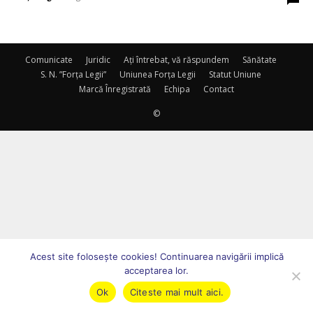
Comunicate
Juridic
Ați întrebat, vă răspundem
Sănătate
S. N. ”Forța Legii”
Uniunea Forța Legii
Statut Uniune
Marcă Înregistrată
Echipa
Contact
©
Acest site foloseşte cookies! Continuarea navigării implică
acceptarea lor.
Ok
Citeste mai mult aici.