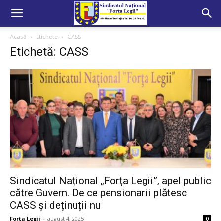
Acasă
Etichete
CASS
Etichetă: CASS
Sindicatul Național „Forța Legii”, apel public
către Guvern. De ce pensionarii plătesc
CASS și deținuții nu
Forța Legii
-
august 4, 2025
0