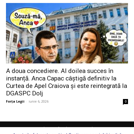
A doua concediere. Al doilea succes în
instanță. Anca Capac câștigă definitiv la
Curtea de Apel Craiova și este reintegrată la
DGASPC Dolj
Forța Legii
-
iunie 6, 2026
0
Comunicate
Juridic
Ați întrebat, vă răspundem
Sănătate