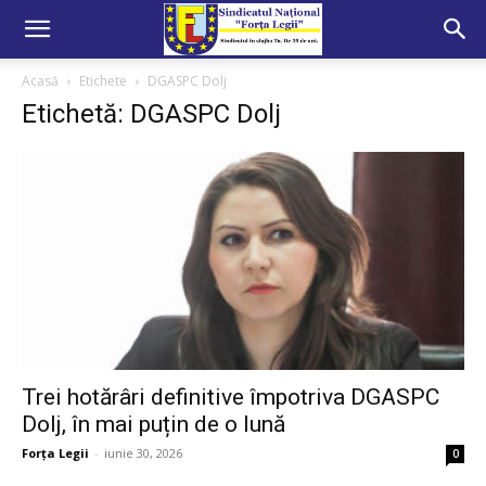
Acasă
Etichete
DGASPC Dolj
Etichetă: DGASPC Dolj
Trei hotărâri definitive împotriva DGASPC
Dolj, în mai puțin de o lună
Forța Legii
-
iunie 30, 2026
0