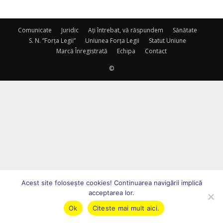
Comunicate
Juridic
Ați întrebat, vă răspundem
Sănătate
S. N. ”Forța Legii”
Uniunea Forța Legii
Statut Uniune
Marcă Înregistrată
Echipa
Contact
©
Acest site foloseşte cookies! Continuarea navigării implică
acceptarea lor.
Ok
Citeste mai mult aici.