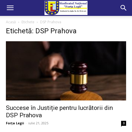
Acasă
Etichete
DSP Prahova
Etichetă: DSP Prahova
Succese în Justiție pentru lucrătorii din
DSP Prahova
Forța Legii
-
iulie 21, 2025
0