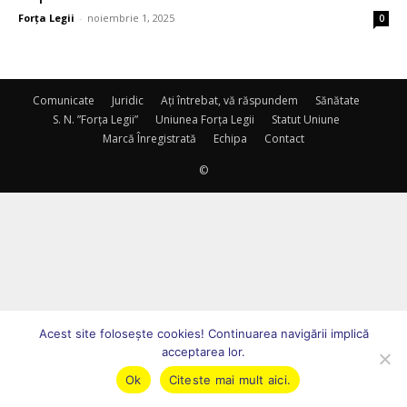
Forța Legii
-
noiembrie 1, 2025
0
Comunicate
Juridic
Ați întrebat, vă răspundem
Sănătate
S. N. ”Forța Legii”
Uniunea Forța Legii
Statut Uniune
Marcă Înregistrată
Echipa
Contact
©
Acest site foloseşte cookies! Continuarea navigării implică
acceptarea lor.
Ok
Citeste mai mult aici.