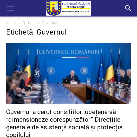
Acasă
Etichete
Guvernul
Etichetă: Guvernul
Guvernul a cerut consiliilor județene să
”dimensioneze corespunzător” Direcțiile
generale de asistență socială și protecția
copilului