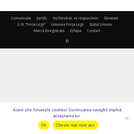
Comunicate
Juridic
Ați întrebat, vă răspundem
Sănătate
S. N. ”Forța Legii”
Uniunea Forța Legii
Statut Uniune
Marcă Înregistrată
Echipa
Contact
©
Acest site foloseşte cookies! Continuarea navigării implică
acceptarea lor.
Ok
Citeste mai mult aici.