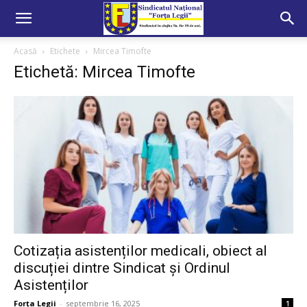
Acasă
Etichete
Mircea Timofte
Etichetă: Mircea Timofte
Cotizația asistenților medicali, obiect al
discuției dintre Sindicat și Ordinul
Asistenților
Forța Legii
-
septembrie 16, 2025
1