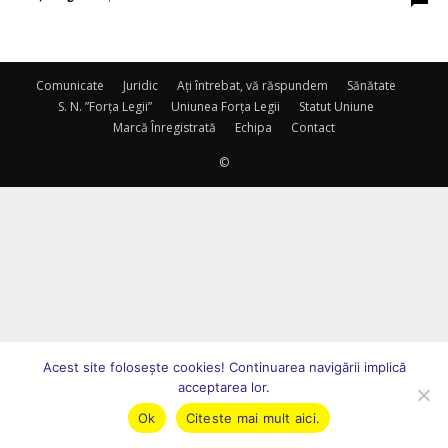
Comunicate
Juridic
Ați întrebat, vă răspundem
Sănătate
S. N. ”Forța Legii”
Uniunea Forța Legii
Statut Uniune
Marcă Înregistrată
Echipa
Contact
©
Acest site foloseşte cookies! Continuarea navigării implică
acceptarea lor.
Ok
Citeste mai mult aici.