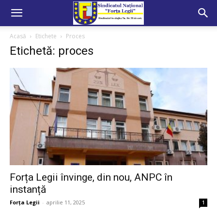
Acasă
Etichete
Proces
Etichetă: proces
Forța Legii învinge, din nou, ANPC în
instanță
Forța Legii
-
aprilie 11, 2025
1