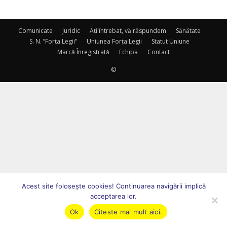
Comunicate
Juridic
Ați întrebat, vă răspundem
Sănătate
S. N. ”Forța Legii”
Uniunea Forța Legii
Statut Uniune
Marcă Înregistrată
Echipa
Contact
©
Acest site foloseşte cookies! Continuarea navigării implică
acceptarea lor.
Ok
Citeste mai mult aici.