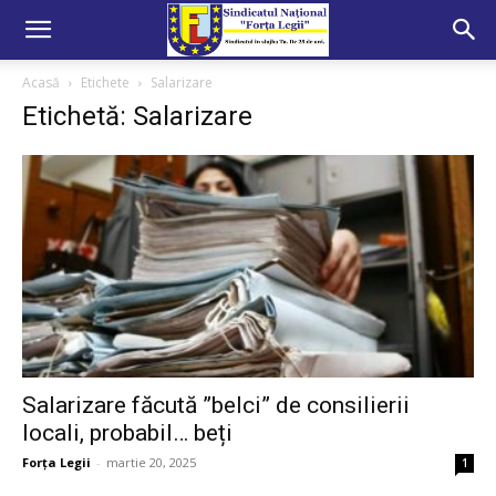
Acasă
Etichete
Salarizare
Etichetă: Salarizare
Salarizare făcută ”belci” de consilierii
locali, probabil… beți
Forța Legii
-
martie 20, 2025
1