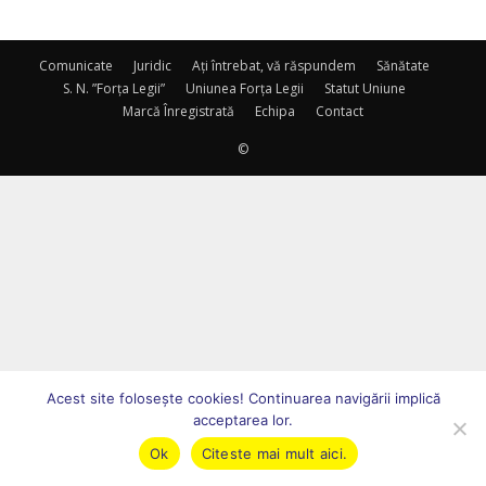
Comunicate
Juridic
Ați întrebat, vă răspundem
Sănătate
S. N. ”Forța Legii”
Uniunea Forța Legii
Statut Uniune
Marcă Înregistrată
Echipa
Contact
©
Acest site foloseşte cookies! Continuarea navigării implică
acceptarea lor.
Ok
Citeste mai mult aici.