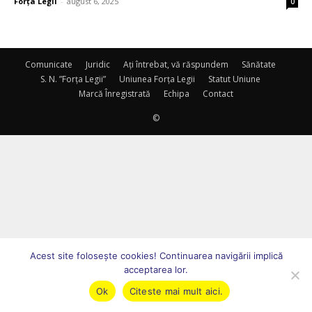
Forța Legii
-
august 6, 2025
0
Comunicate
Juridic
Ați întrebat, vă răspundem
Sănătate
S. N. ”Forța Legii”
Uniunea Forța Legii
Statut Uniune
Marcă Înregistrată
Echipa
Contact
©
Acest site foloseşte cookies! Continuarea navigării implică
acceptarea lor.
Ok
Citeste mai mult aici.