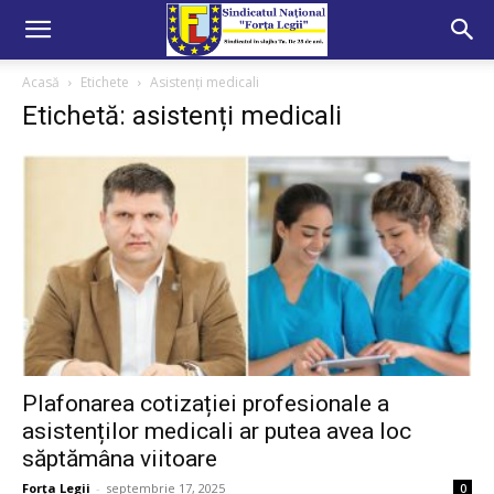
Acasă
Etichete
Asistenți medicali
Etichetă: asistenți medicali
Plafonarea cotizației profesionale a
asistenților medicali ar putea avea loc
săptămâna viitoare
Forța Legii
-
septembrie 17, 2025
0