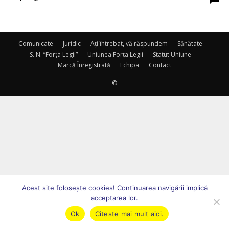
Comunicate
Juridic
Ați întrebat, vă răspundem
Sănătate
S. N. ”Forța Legii”
Uniunea Forța Legii
Statut Uniune
Marcă Înregistrată
Echipa
Contact
©
Acest site foloseşte cookies! Continuarea navigării implică
acceptarea lor.
Ok
Citeste mai mult aici.