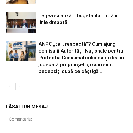
Legea salarizării bugetarilor intră în
linie dreaptă
ANPC „te… respectă”? Cum ajung
comisarii Autorității Naționale pentru
Protecția Consumatorilor să-și dea în
judecată propriii șefi și cum sunt
pedepsiți după ce câștigă...
LĂSAȚI UN MESAJ