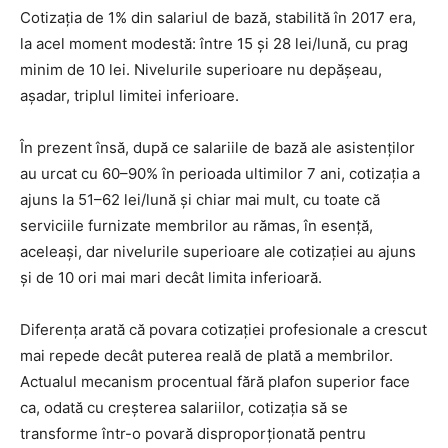
Cotizația de 1% din salariul de bază, stabilită în 2017 era,
la acel moment modestă: între 15 și 28 lei/lună, cu prag
minim de 10 lei. Nivelurile superioare nu depășeau,
așadar, triplul limitei inferioare.
În prezent însă, după ce salariile de bază ale asistenților
au urcat cu 60–90% în perioada ultimilor 7 ani, cotizația a
ajuns la 51–62 lei/lună și chiar mai mult, cu toate că
serviciile furnizate membrilor au rămas, în esență,
aceleași, dar nivelurile superioare ale cotizației au ajuns
și de 10 ori mai mari decât limita inferioară.
Diferența arată că povara cotizației profesionale a crescut
mai repede decât puterea reală de plată a membrilor.
Actualul mecanism procentual fără plafon superior face
ca, odată cu creșterea salariilor, cotizația să se
transforme într-o povară disproporționată pentru