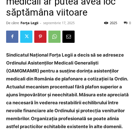
medicali ar putea avea loc
săptămâna viitoare
De către
Forța Legii
-
septembrie 17, 2025
2025
0
Sindicatul Național Forța Legii a decis să se adreseze
Ordinului Asistenților Medicali Generaliști
(OAMGMAMR) pentru a susține dorința asistenților
medicali din România de plafonare a cotizației la Ordin.
Actualul mecanism procentual fără plafon superior a
ajuns împovărător și neechitabil. Măsura este apreciată
ca necesară în vederea restabilirii echilibrului între
nevoile financiare ale Ordinului și protecția veniturilor
membrilor. Organizația profesională se poate alinia
astfel practicilor echitabile existente în alte domenii.