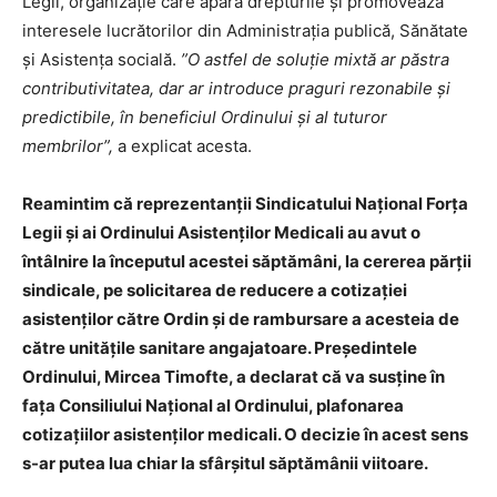
Legii, organizație care apără drepturile și promovează
interesele lucrătorilor din Administrația publică, Sănătate
și Asistența socială.
”O astfel de soluție mixtă ar păstra
contributivitatea, dar ar introduce praguri rezonabile și
predictibile, în beneficiul Ordinului și al tuturor
membrilor”,
a explicat acesta.
Reamintim că reprezentanții Sindicatului Național Forța
Legii și ai Ordinului Asistenților Medicali au avut o
întâlnire la începutul acestei săptămâni, la cererea părții
sindicale, pe solicitarea de reducere a cotizației
asistenților către Ordin și de rambursare a acesteia de
către unitățile sanitare angajatoare. Președintele
Ordinului, Mircea Timofte, a declarat că va susține în
fața Consiliului Național al Ordinului, plafonarea
cotizațiilor asistenților medicali. O decizie în acest sens
s-ar putea lua chiar la sfârșitul săptămânii viitoare.