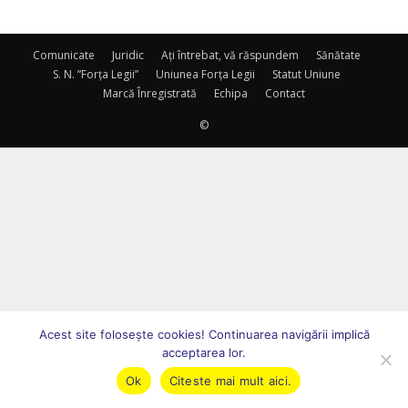
Comunicate
Juridic
Ați întrebat, vă răspundem
Sănătate
S. N. ”Forța Legii”
Uniunea Forța Legii
Statut Uniune
Marcă Înregistrată
Echipa
Contact
©
Acest site foloseşte cookies! Continuarea navigării implică
acceptarea lor.
Ok
Citeste mai mult aici.