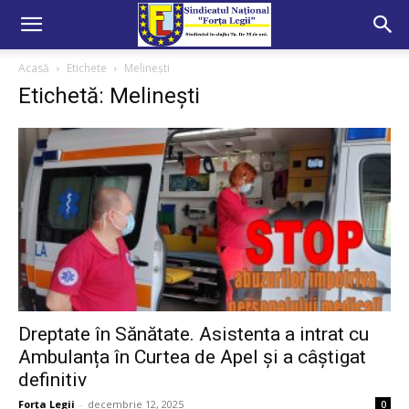
Acasă
Etichete
Melinești
Etichetă: Melinești
Dreptate în Sănătate. Asistenta a intrat cu
Ambulanța în Curtea de Apel și a câștigat
definitiv
Forța Legii
-
decembrie 12, 2025
0