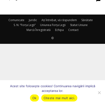
Comunicate
Juridic
Ați întrebat, vă răspundem
Sănătate
S. N. ”Forța Legii”
Uniunea Forța Legii
Statut Uniune
Marcă Înregistrată
Echipa
Contact
©
Acest site foloseşte cookies! Continuarea navigării implică
acceptarea lor.
Ok
Citeste mai mult aici.