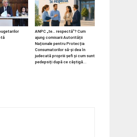
bugetarilor
ANPC „te… respectă”? Cum
ptă
ajung comisarii Autorității
Naționale pentru Protecția
Consumatorilor să-și dea în
judecată propriii șefi și cum sunt
pedepsiți după ce câștigă...