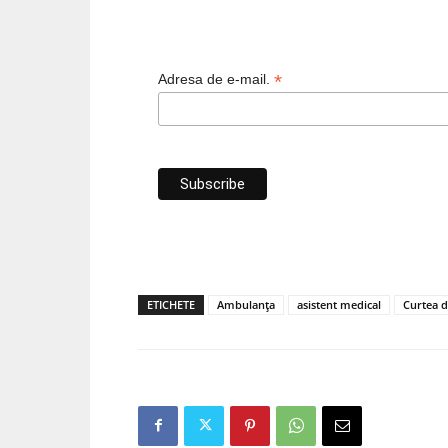
*
Adresa de e-mail.
ETICHETE
Ambulanța
asistent medical
Curtea d