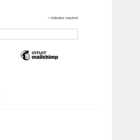
*
indicates required
u