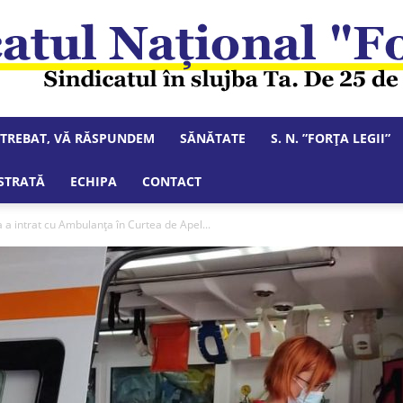
NTREBAT, VĂ RĂSPUNDEM
SĂNĂTATE
S. N. ”FORȚA LEGII”
Sindicatul
STRATĂ
ECHIPA
CONTACT
 a intrat cu Ambulanța în Curtea de Apel...
Național
"Forța