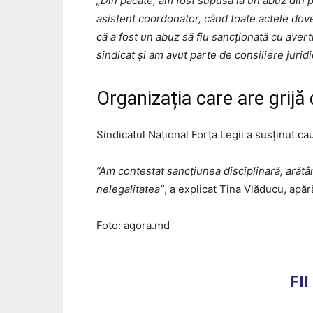
„Din păcate, am fost supusă la un abuz din 
asistent coordonator, când toate actele dove
că a fost un abuz să fiu sancționată cu aver
sindicat și am avut parte de consiliere jurid
Organizația care are grijă
Sindicatul Național Forța Legii a susținut cau
”Am contestat sancțiunea disciplinară, arătâ
nelegalitatea”
, a explicat Tina Vlăducu, apără
Foto: agora.md
FI