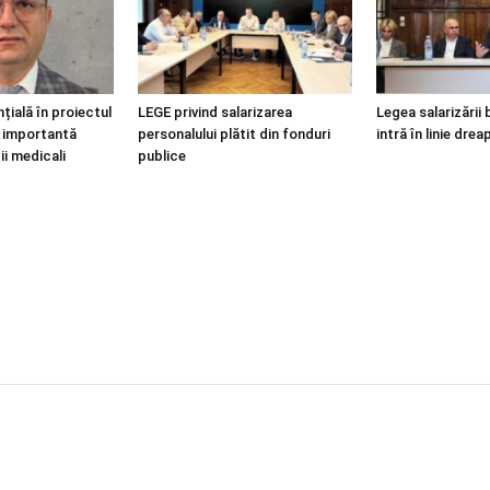
țială în proiectul
LEGE privind salarizarea
Legea salarizării 
i, importantă
personalului plătit din fonduri
intră în linie drea
ii medicali
publice