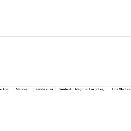
e Apel
Melinești
sanda rusu
Sindicatul Național Forța Legii
Tina Vlăduc