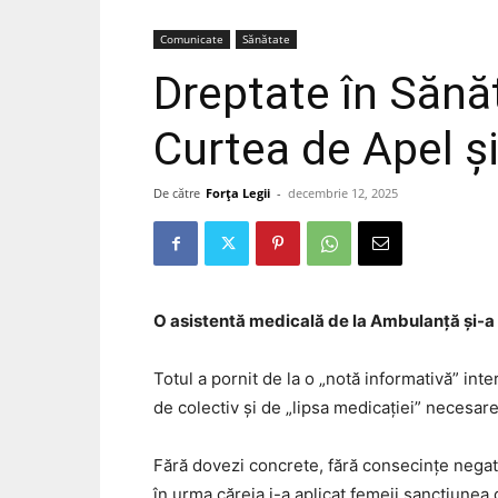
Comunicate
Sănătate
Dreptate în Sănă
Curtea de Apel și
De către
Forța Legii
-
decembrie 12, 2025
O asistentă medicală de la Ambulanță și-a 
Totul a pornit de la o „notă informativă” i
de colectiv și de „lipsa medicației” necesare 
Fără dovezi concrete, fără consecințe negati
în urma căreia i-a aplicat femeii sancțiunea 