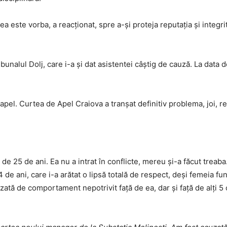
ea este vorba, a reacționat, spre a-și proteja reputația și integr
bunalul Dolj, care i-a și dat asistentei câștig de cauză. La data 
el. Curtea de Apel Craiova a tranșat definitiv problema, joi, res
de 25 de ani. Ea nu a intrat în conflicte, mereu și-a făcut treab
de ani, care i-a arătat o lipsă totală de respect, deși femeia fu
zată de comportament nepotrivit față de ea, dar și față de alți 5 