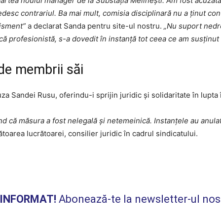
partea noului manager de la Substația Melinești. Am fost acuzat
desc contrariul. Ba mai mult, comisia disciplinară nu a ținut co
tisment”
a declarat Sanda pentru site-ul nostru.
„Nu suport nedre
ică profesionistă, s-a dovedit în instanță tot ceea ce am susținut 
 de membrii săi
za Sandei Rusu, oferindu-i sprijin juridic și solidaritate în lupta
nd că măsura a fost nelegală și netemeinică. Instanțele au anula
toarea lucrătoarei, consilier juridic în cadrul sindicatului.
I INFORMAT!
Abonează-te la newsletter-ul nos