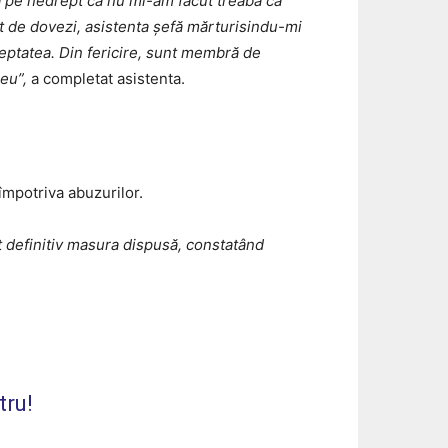
ă pe nedrept că nu mi-am făcut treaba ca
nt de dovezi, asistenta șefă mărturisindu-mi
ptatea. Din fericire, sunt membră de
eu”,
a completat asistenta.
 împotriva abuzurilor.
t definitiv masura dispusă, constatând
tru!