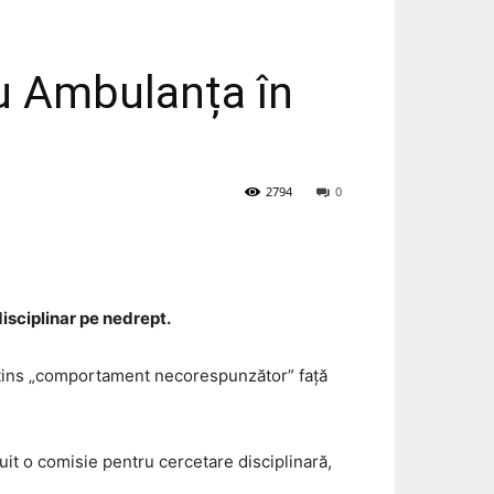
cu Ambulanța în
2794
0
isciplinar pe nedrept.
retins „comportament necorespunzător” față
uit o comisie pentru cercetare disciplinară,