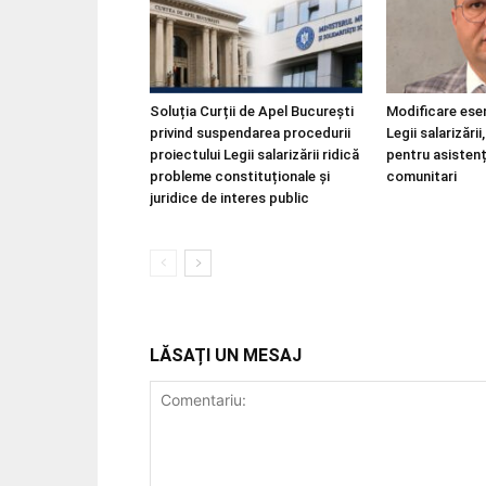
Soluția Curții de Apel București
Modificare esen
privind suspendarea procedurii
Legii salarizări
proiectului Legii salarizării ridică
pentru asistenț
probleme constituționale și
comunitari
juridice de interes public
LĂSAȚI UN MESAJ