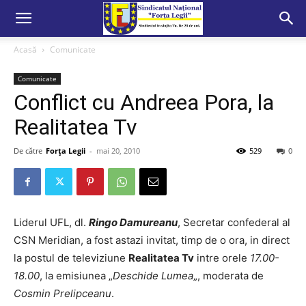
Acasă
Comunicate
Comunicate
Conflict cu Andreea Pora, la
Realitatea Tv
De către
Forța Legii
-
mai 20, 2010
529
0
Liderul UFL, dl.
Ringo Damureanu
, Secretar confederal al
CSN Meridian, a fost astazi invitat, timp de o ora, in direct
la postul de televiziune
Realitatea Tv
intre orele
17.00-
18.00
, la emisiunea „
Deschide Lumea
„, moderata de
Cosmin Prelipceanu
.