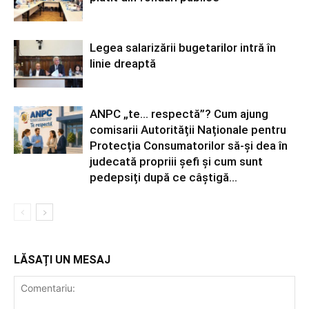
Legea salarizării bugetarilor intră în
linie dreaptă
ANPC „te… respectă”? Cum ajung
comisarii Autorității Naționale pentru
Protecția Consumatorilor să-și dea în
judecată propriii șefi și cum sunt
pedepsiți după ce câștigă...
LĂSAȚI UN MESAJ