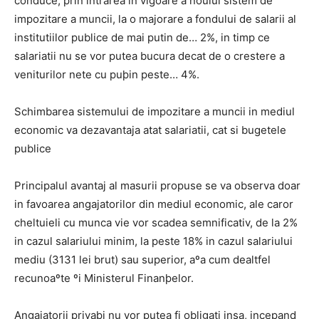
conduce, prin intrarea in vigoare a noului sistem de
impozitare a muncii, la o majorare a fondului de salarii al
institutiilor publice de mai putin de… 2%, in timp ce
salariatii nu se vor putea bucura decat de o crestere a
veniturilor nete cu puþin peste… 4%.
Schimbarea sistemului de impozitare a muncii in mediul
economic va dezavantaja atat salariatii, cat si bugetele
publice
Principalul avantaj al masurii propuse se va observa doar
in favoarea angajatorilor din mediul economic, ale caror
cheltuieli cu munca vie vor scadea semnificativ, de la 2%
in cazul salariului minim, la peste 18% in cazul salariului
mediu (3131 lei brut) sau superior, aºa cum dealtfel
recunoaºte ºi Ministerul Finanþelor.
Angajatorii privaþi nu vor putea fi obligati insa, incepand