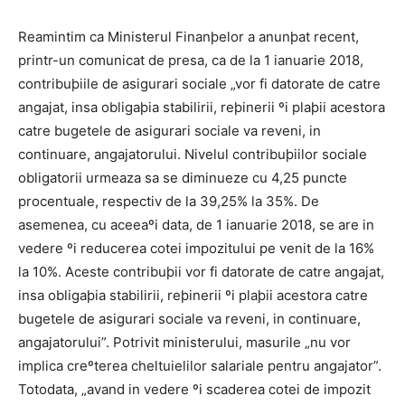
Reamintim ca Ministerul Finanþelor a anunþat recent,
printr-un comunicat de presa, ca de la 1 ianuarie 2018,
contribuþiile de asigurari sociale „vor fi datorate de catre
angajat, insa obligaþia stabilirii, reþinerii ºi plaþii acestora
catre bugetele de asigurari sociale va reveni, in
continuare, angajatorului. Nivelul contribuþiilor sociale
obligatorii urmeaza sa se diminueze cu 4,25 puncte
procentuale, respectiv de la 39,25% la 35%. De
asemenea, cu aceeaºi data, de 1 ianuarie 2018, se are in
vedere ºi reducerea cotei impozitului pe venit de la 16%
la 10%. Aceste contribuþii vor fi datorate de catre angajat,
insa obligaþia stabilirii, reþinerii ºi plaþii acestora catre
bugetele de asigurari sociale va reveni, in continuare,
angajatorului”. Potrivit ministerului, masurile „nu vor
implica creºterea cheltuielilor salariale pentru angajator”.
Totodata, „avand in vedere ºi scaderea cotei de impozit