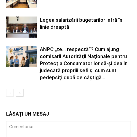
Legea salarizării bugetarilor intră în
linie dreaptă
ANPC „te… respectă”? Cum ajung
comisarii Autorității Naționale pentru
Protecția Consumatorilor să-și dea în
judecată propriii șefi și cum sunt
pedepsiți după ce câștigă...
LĂSAȚI UN MESAJ