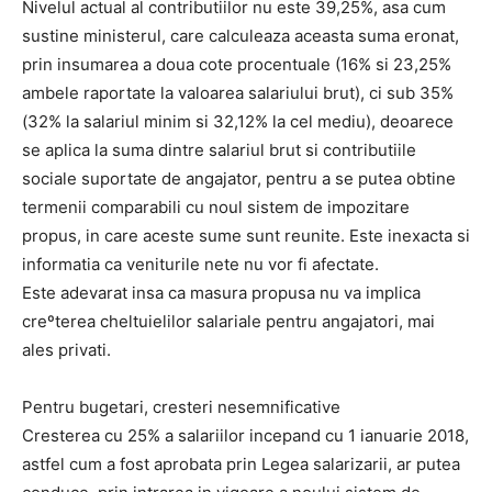
Nivelul actual al contributiilor nu este 39,25%, asa cum
sustine ministerul, care calculeaza aceasta suma eronat,
prin insumarea a doua cote procentuale (16% si 23,25%
ambele raportate la valoarea salariului brut), ci sub 35%
(32% la salariul minim si 32,12% la cel mediu), deoarece
se aplica la suma dintre salariul brut si contributiile
sociale suportate de angajator, pentru a se putea obtine
termenii comparabili cu noul sistem de impozitare
propus, in care aceste sume sunt reunite. Este inexacta si
informatia ca veniturile nete nu vor fi afectate.
Este adevarat insa ca masura propusa nu va implica
creºterea cheltuielilor salariale pentru angajatori, mai
ales privati.
Pentru bugetari, cresteri nesemnificative
Cresterea cu 25% a salariilor incepand cu 1 ianuarie 2018,
astfel cum a fost aprobata prin Legea salarizarii, ar putea