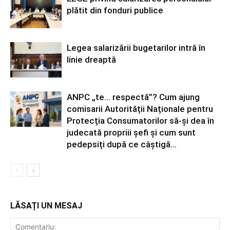
plătit din fonduri publice
Legea salarizării bugetarilor intră în
linie dreaptă
ANPC „te… respectă”? Cum ajung
comisarii Autorității Naționale pentru
Protecția Consumatorilor să-și dea în
judecată propriii șefi și cum sunt
pedepsiți după ce câștigă...
LĂSAȚI UN MESAJ