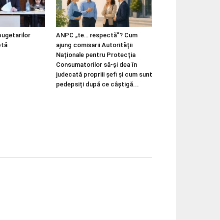
bugetarilor
ANPC „te… respectă”? Cum
ptă
ajung comisarii Autorității
Naționale pentru Protecția
Consumatorilor să-și dea în
judecată propriii șefi și cum sunt
pedepsiți după ce câștigă...