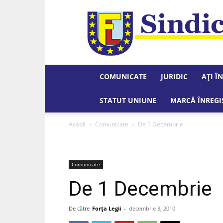
COMUNICATE
JURIDIC
AȚI Î
STATUT UNIUNE
MARCĂ ÎNREGI
Acasă
Comunicate
De 1 Decembrie
Comunicate
De 1 Decembrie
De către
Forța Legii
-
decembrie 3, 2010