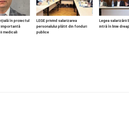
țială în proiectul
LEGE privind salarizarea
Legea salarizării 
i, importantă
personalului plătit din fonduri
intră în linie drea
ii medicali
publice