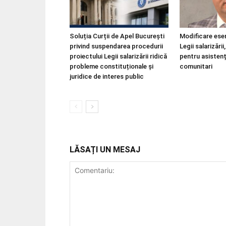
Soluția Curții de Apel București
Modificare esen
privind suspendarea procedurii
Legii salarizări
proiectului Legii salarizării ridică
pentru asistenț
probleme constituționale și
comunitari
juridice de interes public
LĂSAȚI UN MESAJ