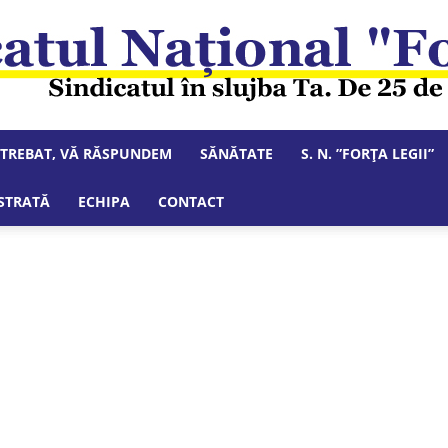
NTREBAT, VĂ RĂSPUNDEM
SĂNĂTATE
S. N. ”FORȚA LEGII”
Sindicatul
STRATĂ
ECHIPA
CONTACT
Național
"Forța