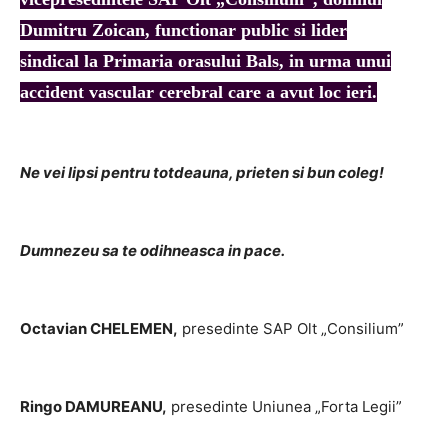
Dumitru Zoican, functionar public si lider
sindical la Primaria orasului Bals, in urma unui
accident vascular cerebral care a avut loc ieri.
Ne vei lipsi pentru totdeauna, prieten si bun coleg!
Dumnezeu sa te odihneasca in pace.
Octavian CHELEMEN,
presedinte SAP Olt „Consilium”
Ringo DAMUREANU,
presedinte Uniunea „Forta Legii”