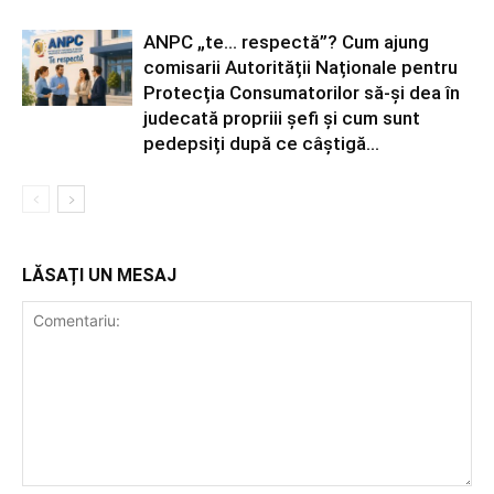
ANPC „te… respectă”? Cum ajung
comisarii Autorității Naționale pentru
Protecția Consumatorilor să-și dea în
judecată propriii șefi și cum sunt
pedepsiți după ce câștigă...
LĂSAȚI UN MESAJ