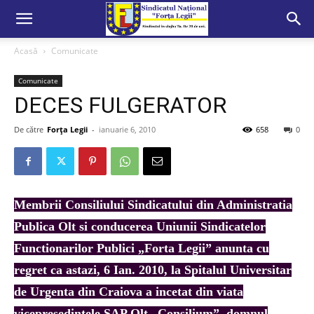
Acasă
Comunicate
Comunicate
DECES FULGERATOR
De către
Forța Legii
-
ianuarie 6, 2010
658
0
Membrii Consiliului Sindicatului din Administratia
Publica Olt si conducerea Uniunii Sindicatelor
Functionarilor Publici „Forta Legii” anunta cu
regret ca astazi, 6 Ian. 2010, la Spitalul Universitar
de Urgenta din Craiova a incetat din viata
vicepresedintele SAP Olt „Consilium”, domnul