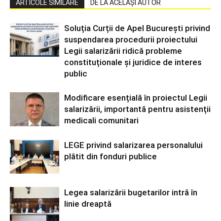
ARTICOLE SIMILARE
DE LA ACELAȘI AUTOR
Soluția Curții de Apel București privind
suspendarea procedurii proiectului
Legii salarizării ridică probleme
constituționale și juridice de interes
public
Modificare esențială în proiectul Legii
salarizării, importantă pentru asistenții
medicali comunitari
LEGE privind salarizarea personalului
plătit din fonduri publice
Legea salarizării bugetarilor intră în
linie dreaptă