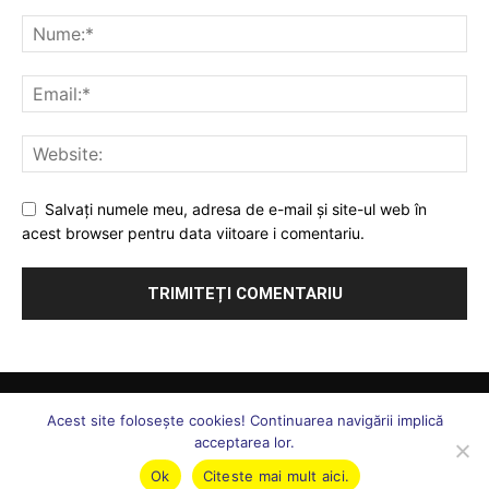
Salvați numele meu, adresa de e-mail și site-ul web în
acest browser pentru data viitoare i comentariu.
Comunicate
Juridic
Ați întrebat, vă răspundem
Sănătate
Acest site foloseşte cookies! Continuarea navigării implică
S. N. ”Forța Legii”
Uniunea Forța Legii
Statut Uniune
acceptarea lor.
Marcă Înregistrată
Echipa
Contact
Ok
Citeste mai mult aici.
©