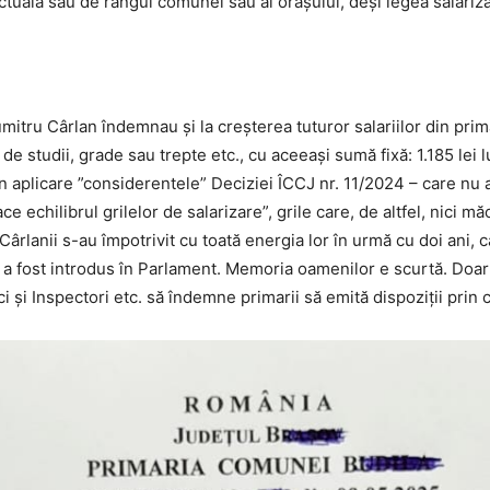
tuală sau de rangul comunei sau al orașului, deși legea salarizări
Dumitru Cârlan îndemnau și la creșterea tuturor salariilor din prim
de studii, grade sau trepte etc., cu aceeași sumă fixă: 1.185 lei l
aplicare ”considerentele” Deciziei ÎCCJ nr. 11/2024 – care nu a
e echilibrul grilelor de salarizare”, grile care, de altfel, nici mă
Cârlanii s-au împotrivit cu toată energia lor în urmă cu doi ani, 
i, a fost introdus în Parlament. Memoria oamenilor e scurtă. Doar 
ici și Inspectori etc. să îndemne primarii să emită dispoziții prin