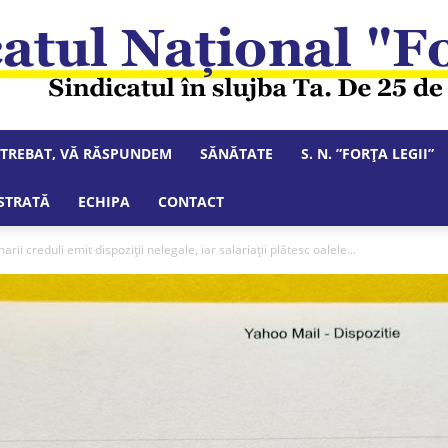
NTREBAT, VĂ RĂSPUNDEM
SĂNĂTATE
S. N. ”FORȚA LEGII”
Sindicatul
STRATĂ
ECHIPA
CONTACT
ii creduli emit dispoziții nelegale, iar salariații plătesc oalele...
Național
"Forța