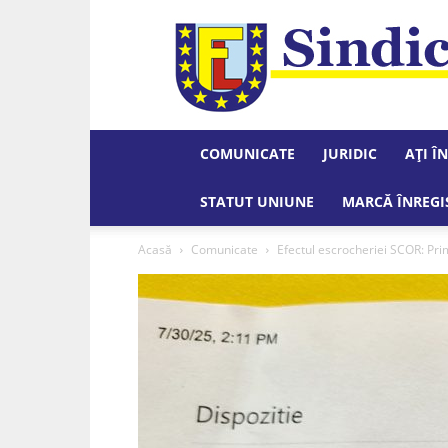
COMUNICATE
JURIDIC
AȚI Î
STATUT UNIUNE
MARCĂ ÎNREGI
Acasă
Comunicate
Efectul escrocheriei SCOR: Primar