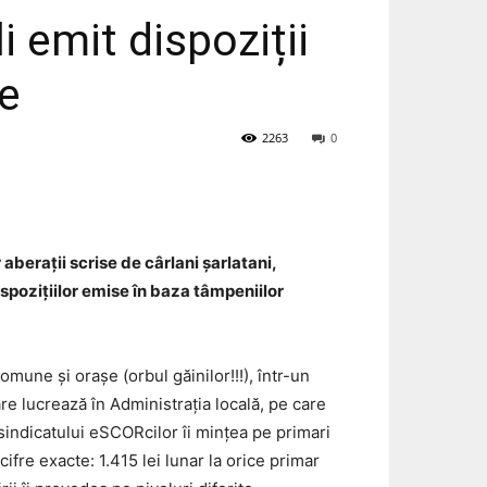
i emit dispoziții
te
2263
0
aberații scrise de cârlani șarlatani,
ispozițiilor emise în baza tâmpeniilor
omune și orașe (orbul găinilor!!!), într-un
care lucrează în Administrația locală, pe care
a sindicatului eSCORcilor îi mințea pe primari
cifre exacte: 1.415 lei lunar la orice primar