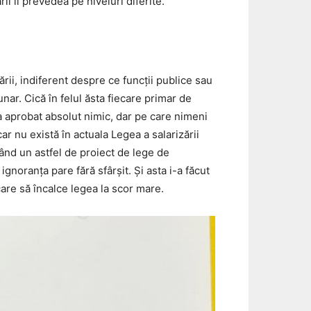
i îi prevedea pe niveluri diferite.
ării, indiferent despre ce funcții publice sau
unar. Cică în felul ăsta fiecare primar de
 aprobat absolut nimic, dar pe care nimeni
car nu există în actuala Legea a salarizării
când un astfel de proiect de lege de
ignoranța pare fără sfârșit. Și asta i-a făcut
 care să încalce legea la scor mare.