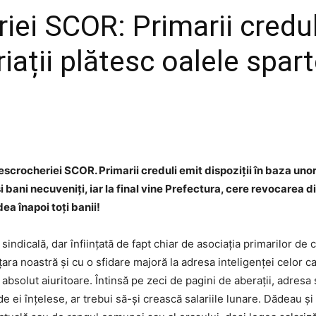
iei SCOR: Primarii credul
riații plătesc oalele spar
scrocheriei SCOR. Primarii creduli emit dispoziții în baza unor 
i bani necuveniți, iar la final vine Prefectura, cere revocarea d
dea înapoi toți banii!
sindicală, dar înființată de fapt chiar de asociația primarilor de c
n țara noastră și cu o sfidare majoră la adresa inteligenței celor 
ă absolut aiuritoare. Întinsă pe zeci de pagini de aberații, adres
de ei înțelese, ar trebui să-și crească salariile lunare. Dădeau și 