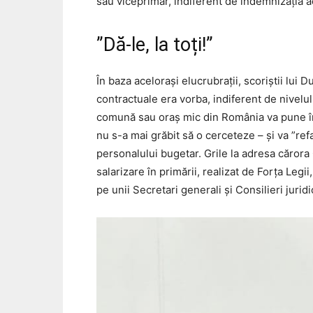
sau viceprimar, indiferent de indemnizația ac
”Dă-le, la toți!”
În baza acelorași elucrubrații, scoriștii lui 
contractuale era vorba, indiferent de nivelul 
comună sau oraș mic din România va pune în 
nu s-a mai grăbit să o cerceteze – și va ”refac
personalului bugetar. Grile la adresa cărora 
salarizare în primării, realizat de Forța Legi
pe unii Secretari generali și Consilieri jurid