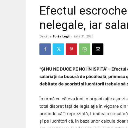
Efectul escrocher
nelegale, iar sala
De către
Forța Legii
-
iulie 31, 2025
”ȘI NU NE DUCE PE NOI ÎN ISPITĂ” – Efectul e
salariații se bucură de păcăleală, primesc ș
debitate de scoriști și lucrătorii trebuie să 
În urmă cu câteva luni, o organizație așa-zis 
total dispreț față de legislația în vigoare di
pretinde că îi reprezintă, trimitea o circular
și pe lucrători că, în baza unor calcule doar 