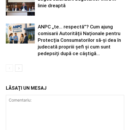
linie dreaptă
ANPC „te… respectă”? Cum ajung
comisarii Autorității Naționale pentru
Protecția Consumatorilor să-și dea în
judecată propriii șefi și cum sunt
pedepsiți după ce câștigă...
LĂSAȚI UN MESAJ