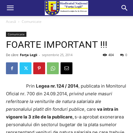
Acasă
Comunicate
Comunicate
FOARTE IMPORTANT !!!
De către
Forța Legii
-
septembrie 25, 2014
404
0
Prin
Legea nr. 124 / 2014
, publicata in Monitorul
Oficial nr. 700 din 24.09.2014,
privind unele masuri
referitoare la veniturile de natura salariala ale
personalului platit din fonduri publice
, care
va intra in
vigoare la 3 zile de la publicare,
s-a aprobat exonerarea
personalului din sectorul bugetar de la plata sumelor
reprezentand venituri de natura salariala pe care trebuie