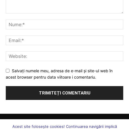
Salvați numele meu, adresa de e-mail și site-ul web în
acest browser pentru data viitoare i comentariu.
Comunicate
Juridic
Ați întrebat, vă răspundem
Sănătate
Acest site foloseşte cookies! Continuarea navigării implică
S. N. ”Forța Legii”
Uniunea Forța Legii
Statut Uniune