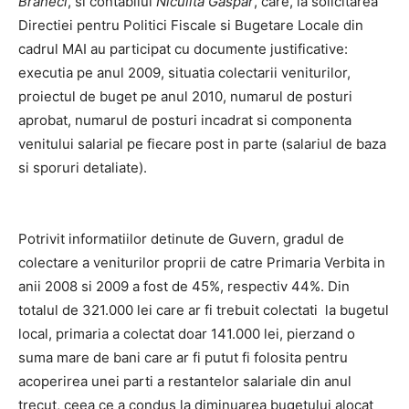
Braneci
, si contabilul
Niculita Gaspar
, care, la solicitarea
Directiei pentru Politici Fiscale si Bugetare Locale din
cadrul MAI au participat cu documente justificative:
executia pe anul 2009, situatia colectarii veniturilor,
proiectul de buget pe anul 2010, numarul de posturi
aprobat, numarul de posturi incadrat si componenta
venitului salarial pe fiecare post in parte (salariul de baza
si sporuri detaliate).
Potrivit informatiilor detinute de Guvern, gradul de
colectare a veniturilor proprii de catre Primaria Verbita in
anii 2008 si 2009 a fost de 45%, respectiv 44%. Din
totalul de 321.000 lei care ar fi trebuit colectati la bugetul
local, primaria a colectat doar 141.000 lei, pierzand o
suma mare de bani care ar fi putut fi folosita pentru
acoperirea unei parti a restantelor salariale din anul
trecut, ceea ce a condus la diminuarea bugetului alocat