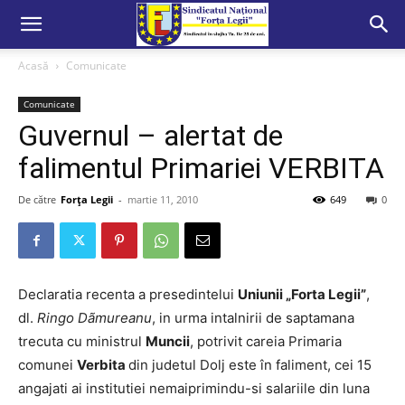
Acasă
Comunicate
Comunicate
Guvernul – alertat de
falimentul Primariei VERBITA
De către
Forța Legii
-
martie 11, 2010
649
0
Declaratia recenta a presedintelui
Uniunii „Forta Legii”
,
dl.
Ringo Dãmureanu
, in urma intalnirii de saptamana
trecuta cu ministrul
Muncii
, potrivit careia Primaria
comunei
Verbita
din judetul Dolj este în faliment, cei 15
angajati ai institutiei nemaiprimindu-si salariile din luna