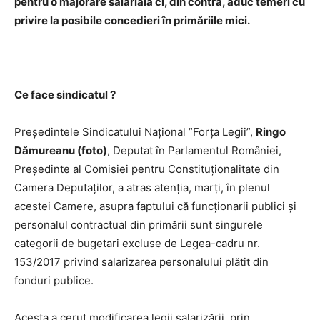
pentru o majorare salarială ci, din contra, aduc temeri cu
privire la posibile concedieri în primăriile mici.
Ce face sindicatul ?
Președintele Sindicatului Național ”Forța Legii”,
Ringo
Dămureanu (foto)
, Deputat în Parlamentul României,
Președinte al Comisiei pentru Constituționalitate din
Camera Deputaților, a atras atenția, marți, în plenul
acestei Camere, asupra faptului că funcționarii publici și
personalul contractual din primării sunt singurele
categorii de bugetari excluse de Legea-cadru nr.
153/2017 privind salarizarea personalului plătit din
fonduri publice.
Acesta a cerut modificarea legii salarizării, prin