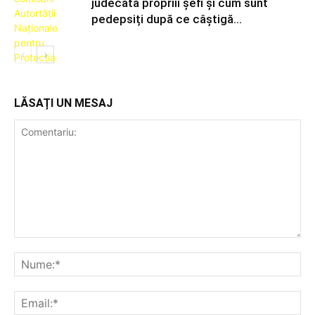
judecată propriii șefi și cum sunt
pedepsiți după ce câștigă...
LĂSAȚI UN MESAJ