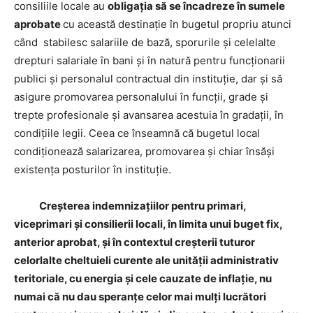
consiliile locale au
obligația să se încadreze în sumele
aprobate
cu această destinaţie în bugetul propriu atunci
când stabilesc salariile de bază, sporurile și celelalte
drepturi salariale în bani şi în natură pentru funcționarii
publici și personalul contractual din instituție, dar și să
asigure promovarea personalului în funcţii, grade şi
trepte profesionale şi avansarea acestuia în gradaţii, în
condiţiile legii. Ceea ce înseamnă că bugetul local
condiționează salarizarea, promovarea și chiar însăși
existența posturilor în instituție.
Creșterea indemnizațiilor pentru primari,
viceprimari și consilierii locali, în limita unui buget fix,
anterior aprobat, și în contextul creșterii tuturor
celorlalte cheltuieli curente ale unității administrativ
teritoriale, cu energia și cele cauzate de inflație, nu
numai că nu dau speranțe celor mai mulți lucrători