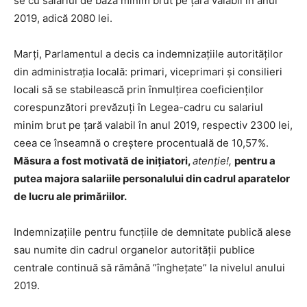
se cu salariul de bază minim brut pe ţară valabil în anul
2019, adică 2080 lei.
Marți, Parlamentul a decis ca indemnizațiile autorităților
din administrația locală: primari, viceprimari și consilieri
locali să se stabilească prin înmulțirea coeficienților
corespunzători prevăzuți în Legea-cadru cu salariul
minim brut pe ţară valabil în anul 2019, respectiv 2300 lei,
ceea ce înseamnă o creștere procentuală de 10,57%.
Măsura a fost motivată de inițiatori,
atenție!,
pentru a
putea majora salariile personalului din cadrul aparatelor
de lucru ale primăriilor.
Indemnizațiile pentru funcţiile de demnitate publică alese
sau numite din cadrul organelor autorităţii publice
centrale continuă să rămână ”înghețate” la nivelul anului
2019.