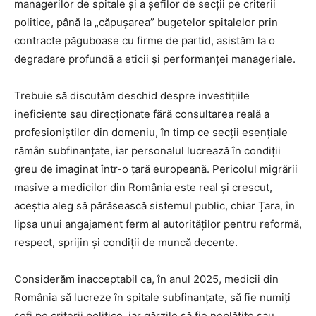
managerilor de spitale și a șefilor de secții pe criterii
politice, până la „căpușarea” bugetelor spitalelor prin
contracte păguboase cu firme de partid, asistăm la o
degradare profundă a eticii și performanței manageriale.
Trebuie să discutăm deschid despre investițiile
ineficiente sau direcționate fără consultarea reală a
profesioniștilor din domeniu, în timp ce secții esențiale
rămân subfinanțate, iar personalul lucrează în condiții
greu de imaginat într-o țară europeană. Pericolul migrării
masive a medicilor din România este real și crescut,
aceștia aleg să părăsească sistemul public, chiar Țara, în
lipsa unui angajament ferm al autorităților pentru reformă,
respect, sprijin și condiții de muncă decente.
Considerăm inacceptabil ca, în anul 2025, medicii din
România să lucreze în spitale subfinanțate, să fie numiți
șefi pe criterii politice, iar gărzile să fie neplătite sau