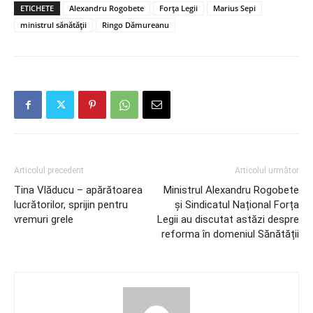
ETICHETE
Alexandru Rogobete
Forța Legii
Marius Sepi
ministrul sănătății
Ringo Dămureanu
Articolul precedent
Articolul următor
Tina Vlăducu – apărătoarea
Ministrul Alexandru Rogobete
lucrătorilor, sprijin pentru
și Sindicatul Național Forța
vremuri grele
Legii au discutat astăzi despre
reforma în domeniul Sănătății