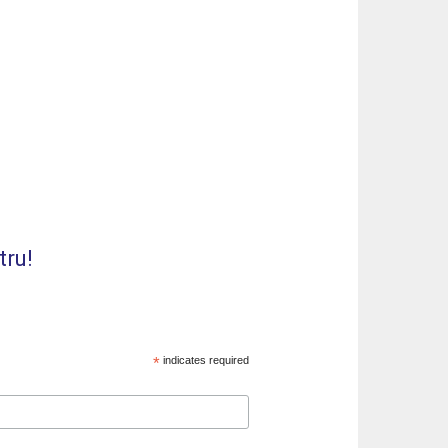
tru!
*
indicates required