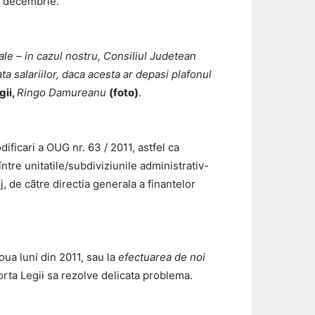
si decembrie.
cale – in cazul nostru, Consiliul Judetean
ta salariilor, daca acesta ar depasi plafonul
gii,
Ringo Damureanu
(foto)
.
ificari a OUG nr. 63 / 2011, astfel ca
ntre unitatile/subdiviziunile administrativ-
j, de cãtre directia generala a finantelor
doua luni din 2011, sau la
efectuarea de noi
rta Legii sa rezolve delicata problema.