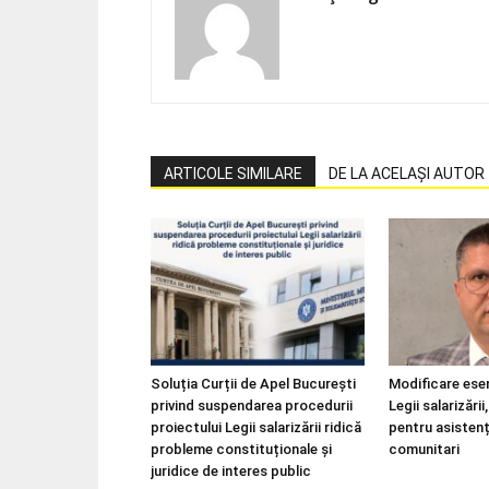
ARTICOLE SIMILARE
DE LA ACELAȘI AUTOR
Soluția Curții de Apel București
Modificare esen
privind suspendarea procedurii
Legii salarizări
proiectului Legii salarizării ridică
pentru asistenț
probleme constituționale și
comunitari
juridice de interes public