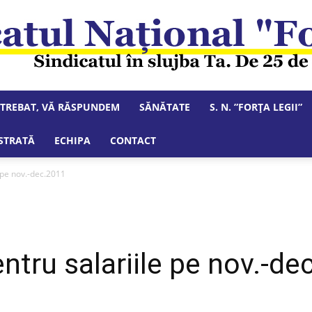
NTREBAT, VĂ RĂSPUNDEM
SĂNĂTATE
S. N. ”FORȚA LEGII”
Sindicatul
STRATĂ
ECHIPA
CONTACT
e pe nov.-dec.2011
Național
ntru salariile pe nov.-de
"Forța