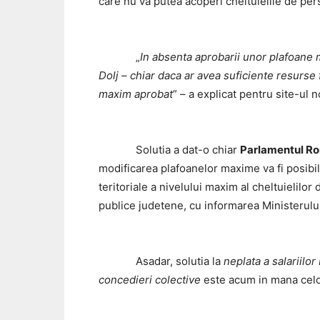
care nu va putea acoperi cheltuielile de per
„
In absenta aprobarii unor plafoane ma
Dolj – chiar daca ar avea suficiente resurse 
maxim aprobat
” – a explicat pentru site-ul
Solutia a dat-o chiar
Parlamentul Ro
modificarea plafoanelor maxime va fi posibila
teritoriale a nivelului maxim al cheltuielilor
publice judetene, cu informarea Ministerului 
Asadar, solutia la
neplata a salariilor
concedieri colective
este acum in mana cel