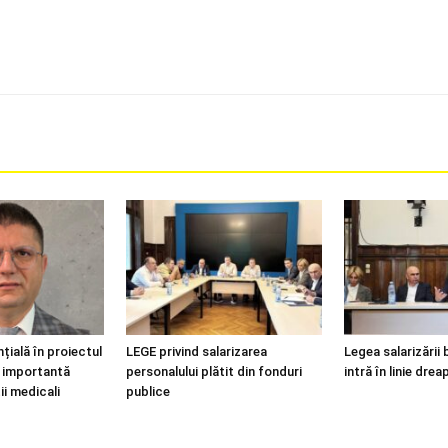
țială în proiectul
LEGE privind salarizarea
Legea salarizării 
i, importantă
personalului plătit din fonduri
intră în linie drea
ii medicali
publice