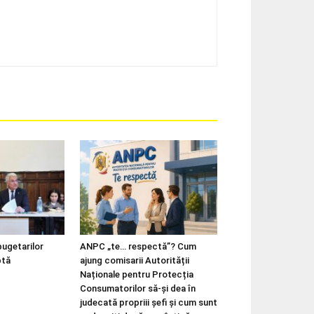
bugetarilor
ANPC „te… respectă”? Cum
ptă
ajung comisarii Autorității
Naționale pentru Protecția
Consumatorilor să-și dea în
judecată propriii șefi și cum sunt