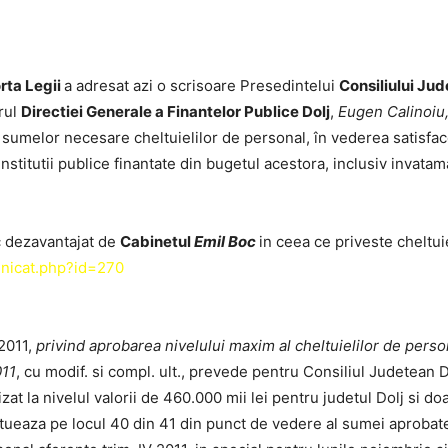
rta Legii
a adresat azi o scrisoare Presedintelui
Consiliului Jud
orul
Directiei Generale a Finantelor Publice Dolj
,
Eugen Calinoiu
Legii"
 a sumelor necesare cheltuielilor de personal, în vederea satisfac
institutii publice finantate din bugetul acestora, inclusiv invatam
 dezavantajat de
Cabinetul
Emil Boc
in ceea ce priveste cheltui
unicat.php?id=270
 2011,
privind aprobarea nivelului maxim al cheltuielilor de perso
011
, cu modif. si compl. ult., prevede pentru Consiliul Judetean 
t la nivelul valorii de 460.000 mii lei pentru judetul Dolj si doa
itueaza pe locul 40 din 41 din punct de vedere al sumei aprobate