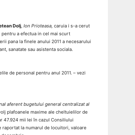
etean Dolj
,
Ion Prioteasa,
caruia i s-a cerut
,
pentru a efectua in cel mai scurt
erii pana la finele anului 2011 a necesarului
ant, sanatate sau asistenta sociala.
elile de personal pentru anul 2011. – vezi
nal aferent bugetului general centralizat al
Dolj plafoanele maxime ale cheltuielilor de
r 47.924 mii lei în cazul Consiliului
 raportat la numarul de locuitori, valoare