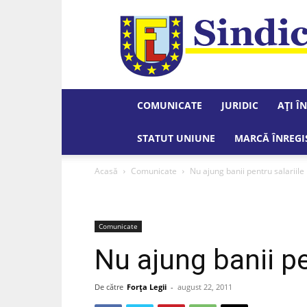
COMUNICATE
JURIDIC
AȚI Î
STATUT UNIUNE
MARCĂ ÎNREGI
Acasă
Comunicate
Nu ajung banii pentru salariil
Comunicate
Nu ajung banii pe
De către
Forța Legii
-
august 22, 2011