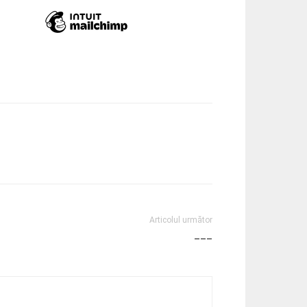
Articolul următor
–––