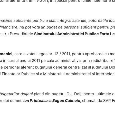
sonal aferente trim. IV 2011, in special pentru lunile noiembrie 
xime suficiente pentru a plati integral salariile, autoritatile lo
financiare, nu pot vota un buget de personal suficient pentru pla
 nostru Presedintele
Sindicatului Administratiei Publice Forta Le
maniei
, care a votat Legea nr. 13 / 2011, pentru aprobarea cu mod
 în cursul anului 2011 pe cale administrativa, prin redistribuire î
 de personal aferent bugetului general centralizat al judetului Dol
Finantelor Publice si a Ministerului Administratiei si Internelor.
 bugetarilor doljeni
platiti din bugetul C.J. Dolj, pentru ultimele 
or doi domni:
Ion Prioteasa
si
Eugen Calinoiu
, chemati de SAP Fo