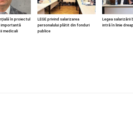
țială în proiectul
LEGE privind salarizarea
Legea salarizării 
i, importantă
personalului plătit din fonduri
intră în linie drea
ii medicali
publice