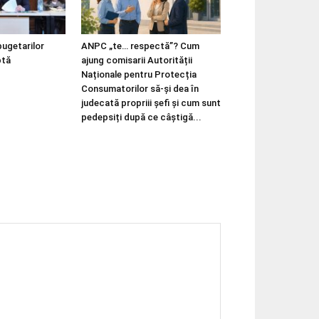
bugetarilor
ANPC „te… respectă”? Cum
ptă
ajung comisarii Autorității
Naționale pentru Protecția
Consumatorilor să-și dea în
judecată propriii șefi și cum sunt
pedepsiți după ce câștigă...