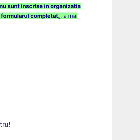
nu sunt inscrise in organizatia
u formularul completat
„, a mai
tru!