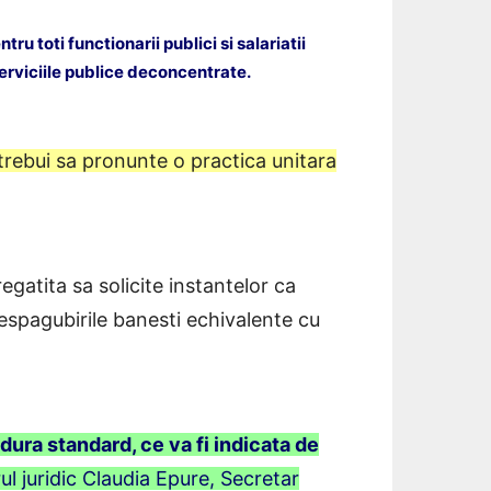
tru toti functionarii publici si salariatii
serviciile publice deconcentrate.
r trebui sa pronunte o practica unitara
regatita sa solicite instantelor ca
 despagubirile banesti echivalente cu
ra standard, ce va fi indicata de
rul juridic Claudia Epure, Secretar