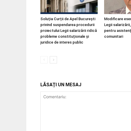
Soluția Curții de Apel București
Modificare esen
privind suspendarea procedurii
Legii salarizări
proiectului Legii salarizării ridică
pentru asistenț
probleme constituționale și
comunitari
juridice de interes public
LĂSAȚI UN MESAJ