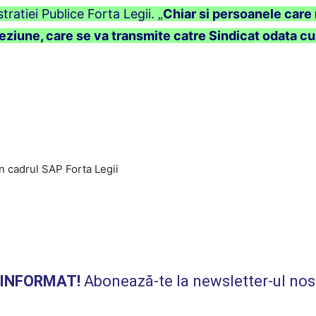
tratiei Publice Forta Legii. „
Chiar
si persoanele care 
ziune, care se va transmite catre Sindicat odata c
in cadrul SAP Forta Legii
I INFORMAT!
Abonează-te la newsletter-ul nos