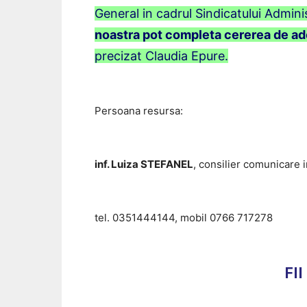
General in cadrul Sindicatului Adminis
noastra pot completa cererea de ade
precizat Claudia Epure.
Persoana resursa:
inf. Luiza STEFANEL
, consilier comunicare 
tel. 0351444144, mobil 0766 717278
FI