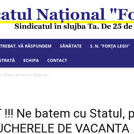
NTREBAT, VĂ RĂSPUNDEM
SĂNĂTATE
S. N. ”FORȚA LEGII”
Sindicatul
STRATĂ
ECHIPA
CONTACT
Statul, pentru a-l obliga sa...
Național
!! Ne batem cu Statul, pe
OUCHERELE DE VACANTA
"Forța