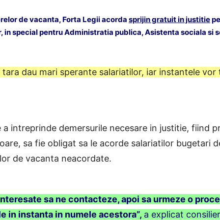
herelor de vacanta, Forta Legii acorda
sprijin gratuit in justitie
pen
, in special pentru
Administratia publica, Asistenta sociala si 
n tara dau mari sperante salariatilor, iar instantele vo
 a intreprinde demersurile necesare in justitie, fiind p
atoare, sa fie obligat sa le acorde salariatilor bugetari
elor de vacanta neacordate.
teresate sa ne contacteze, apoi sa urmeze o procedu
le in instanta in numele acestora”,
a explicat consilie