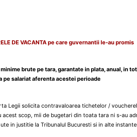
Legii"
ERELE DE VACANTA pe care guvernantii le-au promis
inime brute pe tara, garantate in plata, anual, in tota
a pe salariat aferenta acestei perioade
orta Legii solicita contravaloarea tichetelor / voucher
 acest scop, mii de bugetari din toata tara ni s-au ad
 in justitie la Tribunalul Bucuresti si in alte instante