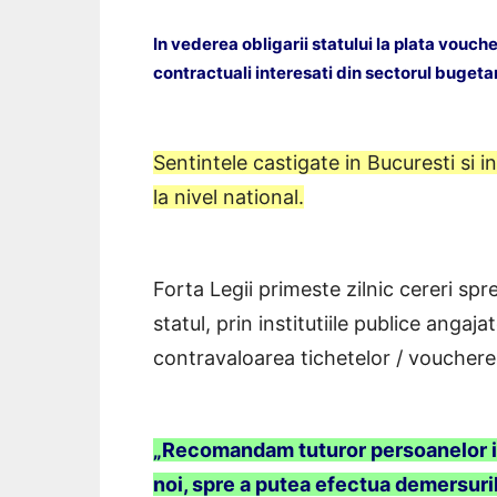
In vederea obligarii statului la plata vouc
contractuali interesati din sectorul bugetar
Sentintele castigate in Bucuresti si i
la nivel national.
Forta Legii primeste zilnic cereri spre
statul, prin institutiile publice angaj
contravaloarea tichetelor / voucher
„Recomandam tuturor persoanelor in
noi, spre a putea efectua demersuri