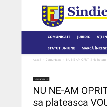
COMUNICATE
JURIDIC
AȚI Î
STATUT UNIUNE
MARCĂ ÎNREGI
Acasă
Comunicate
NU NE-AM OPRIT !!! Ne batem cu 
Comunicate
NU NE-AM OPRIT !
sa plateasca V