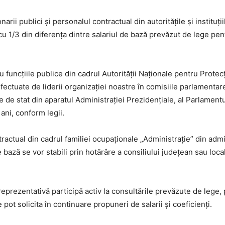
narii publici şi personalul contractual din autoritățile și instituț
 cu 1/3 din diferenţa dintre salariul de bază prevăzut de lege pe
u funcţiile publice din cadrul Autorităţii Naţionale pentru Prote
ctuate de liderii organizației noastre în comisiile parlamentare 
e de stat din aparatul Administraţiei Prezidenţiale, al Parlamentul
ani, conform legii.
ractual din cadrul familiei ocupaţionale „Administraţie” din admini
 bază se vor stabili prin hotărâre a consiliului județean sau loca
reprezentativă participă activ la consultările prevăzute de lege, p
pot solicita în continuare propuneri de salarii și coeficienți.