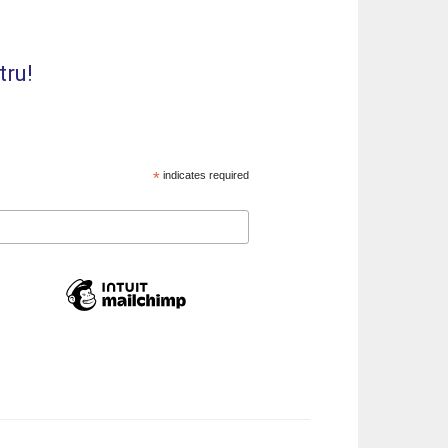
tru!
*
indicates required