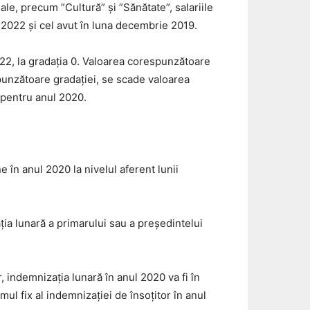
ale, precum ”Cultură” și ”Sănătate”, salariile
 2022 şi cel avut în luna decembrie 2019.
022, la gradația 0. Valoarea corespunzătoare
spunzătoare gradației, se scade valoarea
a pentru anul 2020.
 în anul 2020 la nivelul aferent lunii
ţia lunară a primarului sau a preşedintelui
 indemnizaţia lunară în anul 2020 va fi în
ul fix al indemnizației de însoțitor în anul