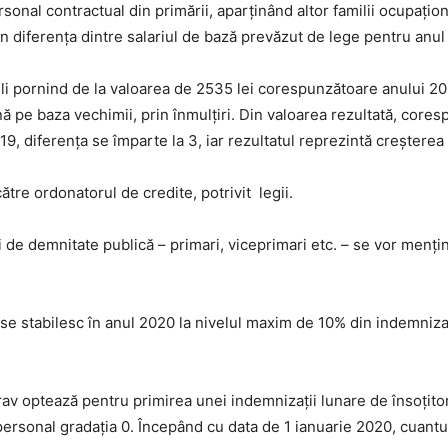
rsonal contractual din primării, aparținând altor familii ocupațion
n diferenţa dintre salariul de bază prevăzut de lege pentru anul
bili pornind de la valoarea de 2535 lei corespunzătoare anului 2
nă pe baza vechimii, prin înmulțiri. Din valoarea rezultată, core
19, diferența se împarte la 3, iar rezultatul reprezintă creștere
către ordonatorul de credite, potrivit legii.
 de demnitate publică – primari, viceprimari etc. – se vor menţine
ni se stabilesc în anul 2020 la nivelul maxim de 10% din indemniza
av optează pentru primirea unei indemnizaţii lunare de însoțitor,
personal gradaţia 0. Începând cu data de 1 ianuarie 2020, cuantum