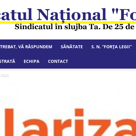
NTREBAT, VĂ RĂSPUNDEM
SĂNĂTATE
S. N. ”FORȚA LEGII”
Sindicatul
STRATĂ
ECHIPA
CONTACT
n 2020
Național
"Forța