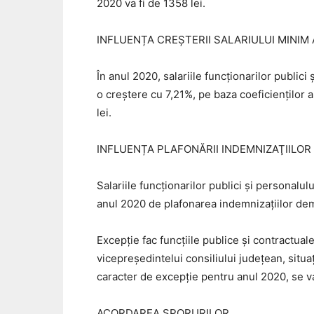
2020 va fi de 1358 lei.
INFLUENȚA CREȘTERII SALARIULUI MINIM
În anul 2020, salariile funcţionarilor publici
o creștere cu 7,21%, pe baza coeficienților a
lei.
INFLUENȚA PLAFONĂRII INDEMNIZAŢIILOR
Salariile funcţionarilor publici şi personalul
anul 2020 de plafonarea indemnizaţiilor demni
Excepție fac funcțiile publice și contractuale
vicepreședintelui consiliului județean, situa
caracter de excepție pentru anul 2020, se va 
ACORDAREA SPORURILOR