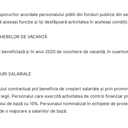
orurilor acordate personalului plătit din fonduri publice din se 
ceeaşi funcţie şi îşi desfăşoară activitatea în aceleaşi condiţii
CHERELOR DE VACANȚĂ
al beneficiază și în anul 2020 de vouchere de vacanţă, în cuantum
URI SALARIALE
ului contractual pot beneficia de creșteri salariale și prin promo
le legii. Personalul care exercită activitatea de control financiar
ului de bază cu 10%. Personalul nominalizat în echipele de proi
 o majorare a salariilor de bază.