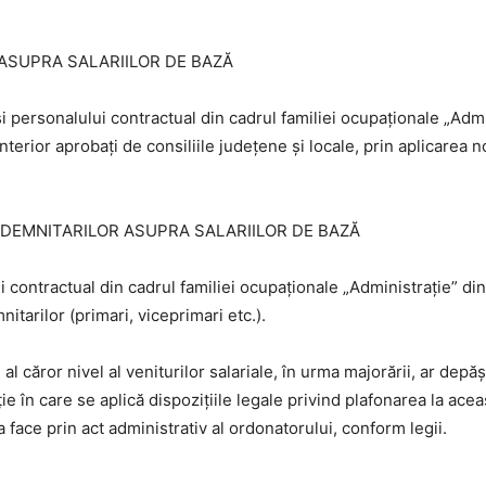
 ASUPRA SALARIILOR DE BAZĂ
 şi personalului contractual din cadrul familiei ocupaţionale „Admi
nterior aprobați de consiliile județene și locale, prin aplicarea
 DEMNITARILOR ASUPRA SALARIILOR DE BAZĂ
ui contractual din cadrul familiei ocupaţionale „Administraţie” din
tarilor (primari, viceprimari etc.).
 al căror nivel al veniturilor salariale, în urma majorării, ar dep
ție în care se aplică dispozițiile legale privind plafonarea la ac
face prin act administrativ al ordonatorului, conform legii.