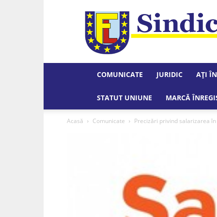
COMUNICATE
JURIDIC
AȚI Î
STATUT UNIUNE
MARCĂ ÎNREGI
Acasă
Comunicate
Precizări privind salarizarea î