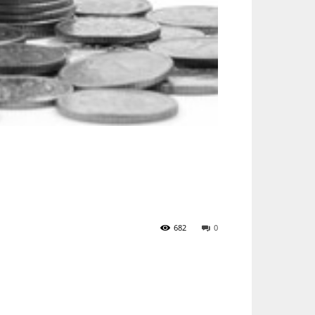
682
0