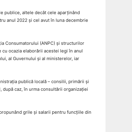
iile publice, altele decât cele aparținând
ntru anul 2022 şi cel avut în luna decembrie
cţia Consumatorului (ANPC) şi structurilor
cu ocazia elaborării acestei legi în anul
ui, al Guvernului și al ministerelor, iar
strația publică locală – consilii, primării și
l, după caz, în urma consultării organizaţiei
ropunând grile și salarii pentru funcțiile din