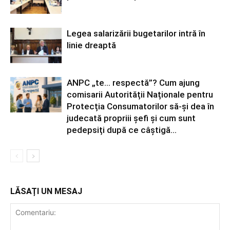
Legea salarizării bugetarilor intră în
linie dreaptă
ANPC „te… respectă”? Cum ajung
comisarii Autorității Naționale pentru
Protecția Consumatorilor să-și dea în
judecată propriii șefi și cum sunt
pedepsiți după ce câștigă...
LĂSAȚI UN MESAJ