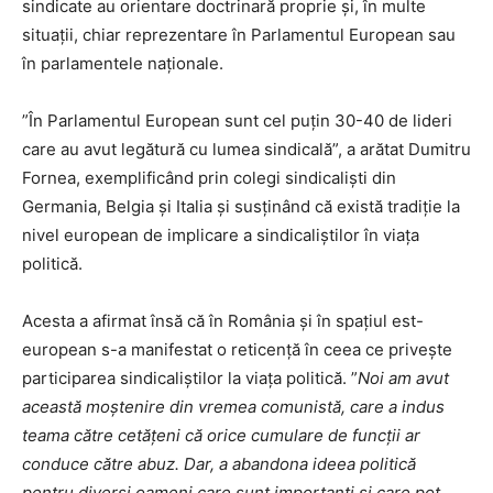
sindicate au orientare doctrinară proprie și, în multe
situații, chiar reprezentare în Parlamentul European sau
în parlamentele naționale.
”În Parlamentul European sunt cel puțin 30-40 de lideri
care au avut legătură cu lumea sindicală”, a arătat Dumitru
Fornea, exemplificând prin colegi sindicaliști din
Germania, Belgia și Italia și susținând că există tradiție la
nivel european de implicare a sindicaliștilor în viața
politică.
Acesta a afirmat însă că în România și în spațiul est-
european s-a manifestat o reticență în ceea ce privește
participarea sindicaliștilor la viața politică. ”
Noi am avut
această moștenire din vremea comunistă, care a indus
teama către cetățeni că orice cumulare de funcții ar
conduce către abuz. Dar, a abandona ideea politică
pentru diverși oameni care sunt importanți și care pot