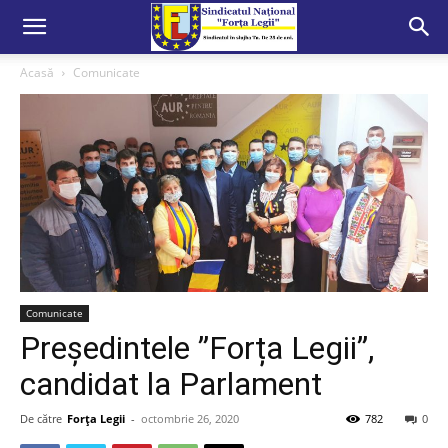
Acasă
Comunicate
Comunicate
Președintele ”Forța Legii”,
candidat la Parlament
De către
Forța Legii
-
octombrie 26, 2020
782
0