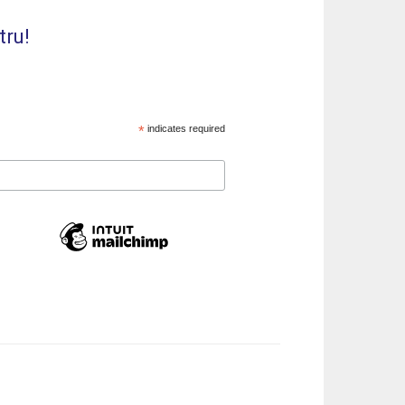
tru!
*
indicates required