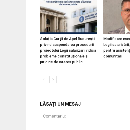
Soluția Curții de Apel București
Modificare esen
privind suspendarea procedurii
Legii salarizări
proiectului Legii salarizării ridică
pentru asistenț
probleme constituționale și
comunitari
juridice de interes public
LĂSAȚI UN MESAJ