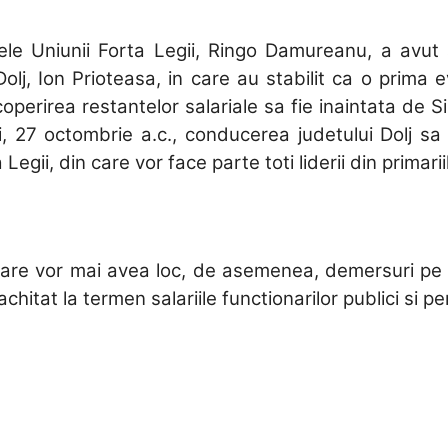
ele Uniunii Forta Legii, Ringo Damureanu, a avut
lj, Ion Prioteasa, in care au stabilit ca o prima ev
coperirea restantelor salariale sa fie inaintata de Si
i, 27 octombrie a.c., conducerea judetului Dolj sa
gii, din care vor face parte toti liderii din primarii
are vor mai avea loc, de asemenea, demersuri pe l
achitat la termen salariile functionarilor publici si p