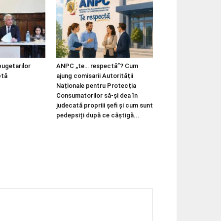
bugetarilor
ANPC „te… respectă”? Cum
ptă
ajung comisarii Autorității
Naționale pentru Protecția
Consumatorilor să-și dea în
judecată propriii șefi și cum sunt
pedepsiți după ce câștigă...