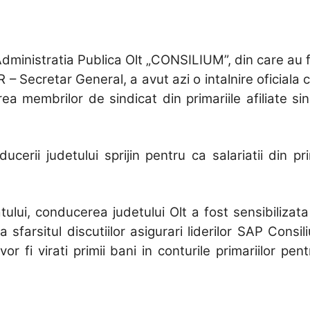
 Administratia Publica Olt „CONSILIUM”, din care a
– Secretar General, a avut azi o intalnire oficiala 
Legii"
ea membrilor de sindicat din primariile afiliate sin
nducerii judetului sprijin pentru ca salariatii din 
tului, conducerea judetului Olt a fost sensibilizata
sfarsitul discutiilor asigurari liderilor SAP Consil
or fi virati primii bani in conturile primariilor pen