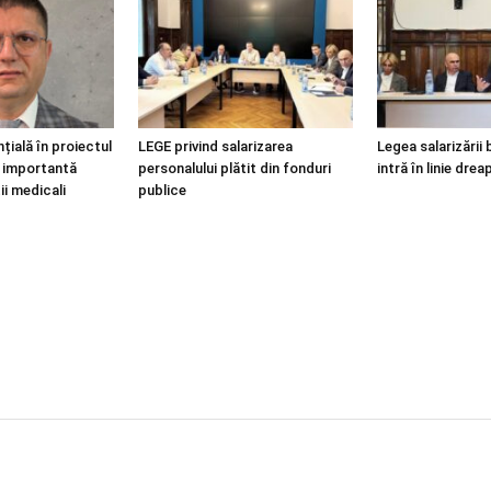
țială în proiectul
LEGE privind salarizarea
Legea salarizării 
i, importantă
personalului plătit din fonduri
intră în linie drea
ii medicali
publice