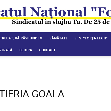
NTREBAT, VĂ RĂSPUNDEM
SĂNĂTATE
S. N. ”FORȚA LEGII”
Sindicatul
STRATĂ
ECHIPA
CONTACT
Național
STIERIA GOALA
"Forța