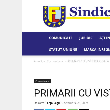
COMUNICATE
JURIDIC
AȚI Î
STATUT UNIUNE
MARCĂ ÎNREGI
Acasă
Comunicate
PRIMARII CU VISTIERIA GOALA
Comunicate
PRIMARII CU VI
De către
Forța Legii
-
octombrie 23, 2009