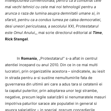
intelepciunea conventionala, pentru ca a combinat cele
mai vechi tehnici cu cele mai noi tehnologii pentru a
arunca o raza de lumina asupra demnitatii umane si, in
sfarsit, pentru ca a condus lumea pe calea democratiei,
desi uneori periculoasa, a secolului XXI, Protestatarul
este Omul Anului
„, mai scrie directorul editorial al
Time
,
Rick Stengel
.
In
Romania
, „Protestatarul” s-a aflat in centrul
atentiei incepand cu anul 2010. Din ce in ce mai multi
lucratori, prin organizatiile acestora – sindicatele, au iesit
in strada pentru a-si sustine nemultumirile fata de
guvernarea din ultimii ani care a adus tara si cetatenii ei
la capatul puterilor, prin adoptarea unor legi strambe,
negative, precum legile salarizãrii si nenumaratele masuri
impotriva paturilor sarace ale populatiei in general si
asupra salariatilor – in special, precum concedierile