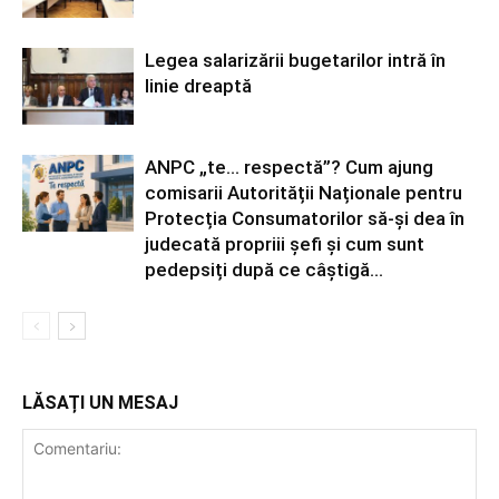
Legea salarizării bugetarilor intră în
linie dreaptă
ANPC „te… respectă”? Cum ajung
comisarii Autorității Naționale pentru
Protecția Consumatorilor să-și dea în
judecată propriii șefi și cum sunt
pedepsiți după ce câștigă...
LĂSAȚI UN MESAJ