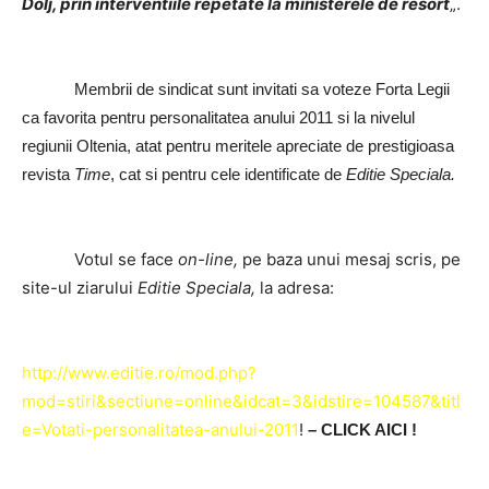
Dolj, prin interventiile repetate la ministerele de resort
„.
Membrii de sindicat sunt invitati sa voteze Forta Legii
ca favorita pentru personalitatea anului 2011 si la nivelul
regiunii Oltenia, atat pentru meritele apreciate de prestigioasa
revista
Time
, cat si pentru cele identificate de
Editie Speciala.
Votul se face
on-line,
pe baza unui mesaj scris, pe
site-ul ziarului
Editie Speciala,
la adresa:
http://www.editie.ro/mod.php?
mod=stiri&sectiune=online&idcat=3&idstire=104587&titl
e=Votati-personalitatea-anului-2011
!
– CLICK AICI !