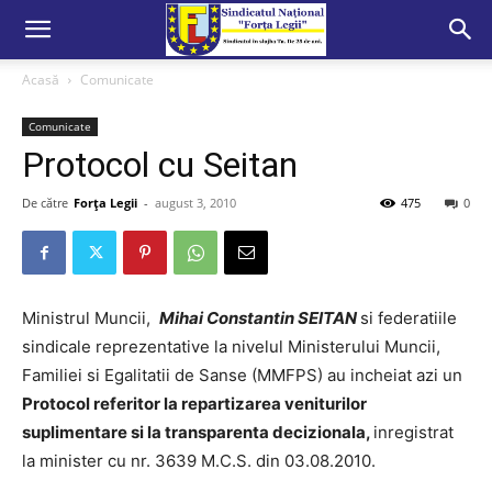
Acasă
Comunicate
Comunicate
Protocol cu Seitan
De către
Forța Legii
-
august 3, 2010
475
0
Ministrul Muncii,
Mihai Constantin SEITAN
si federatiile
sindicale reprezentative la nivelul Ministerului Muncii,
Familiei si Egalitatii de Sanse (MMFPS) au incheiat azi un
Protocol referitor la repartizarea veniturilor
suplimentare si la transparenta decizionala,
inregistrat
la minister cu nr. 3639 M.C.S. din 03.08.2010.