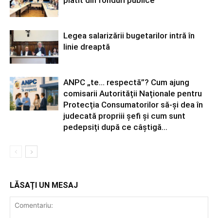
plătit din fonduri publice
Legea salarizării bugetarilor intră în
linie dreaptă
ANPC „te… respectă”? Cum ajung
comisarii Autorității Naționale pentru
Protecția Consumatorilor să-și dea în
judecată propriii șefi și cum sunt
pedepsiți după ce câștigă...
LĂSAȚI UN MESAJ