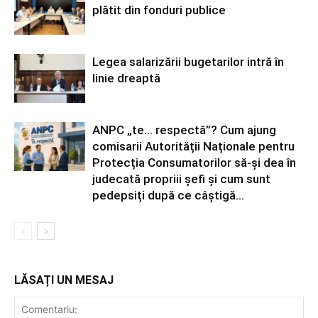
plătit din fonduri publice
Legea salarizării bugetarilor intră în
linie dreaptă
ANPC „te… respectă”? Cum ajung
comisarii Autorității Naționale pentru
Protecția Consumatorilor să-și dea în
judecată propriii șefi și cum sunt
pedepsiți după ce câștigă...
LĂSAȚI UN MESAJ