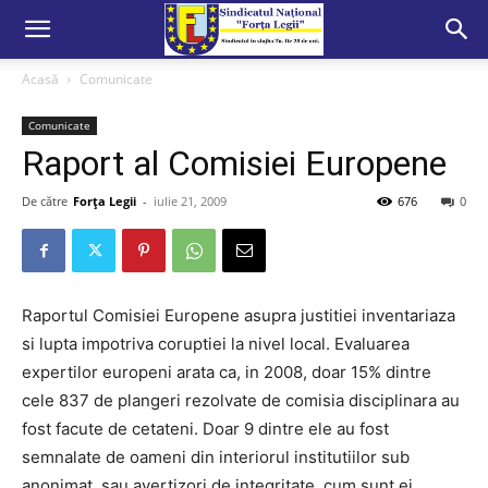
Acasă
Comunicate
Comunicate
Raport al Comisiei Europene
De către
Forța Legii
-
iulie 21, 2009
676
0
Raportul Comisiei Europene asupra justitiei inventariaza
si lupta impotriva coruptiei la nivel local. Evaluarea
expertilor europeni arata ca, in 2008, doar 15% dintre
cele 837 de plangeri rezolvate de comisia disciplinara au
fost facute de cetateni. Doar 9 dintre ele au fost
semnalate de oameni din interiorul institutiilor sub
anonimat, sau avertizori de integritate, cum sunt ei