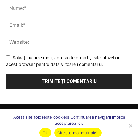
Salvați numele meu, adresa de e-mail și site-ul web în
acest browser pentru data viitoare i comentariu.
Comunicate
Juridic
Ați întrebat, vă răspundem
Sănătate
Acest site foloseşte cookies! Continuarea navigării implică
S. N. ”Forța Legii”
Uniunea Forța Legii
Statut Uniune
acceptarea lor.
Marcă Înregistrată
Echipa
Contact
Ok
Citeste mai mult aici.
©