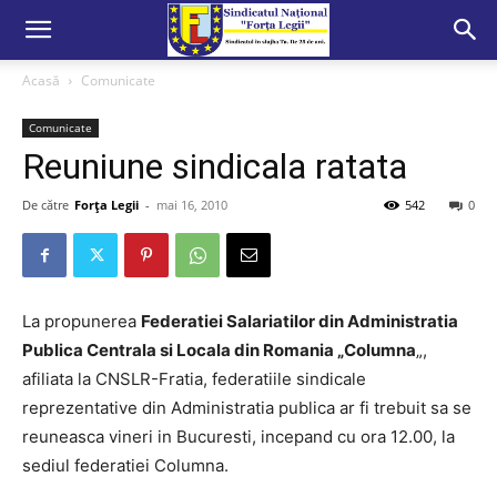
Acasă
Comunicate
Comunicate
Reuniune sindicala ratata
De către
Forța Legii
-
mai 16, 2010
542
0
La propunerea
Federatiei Salariatilor din Administratia
Publica Centrala si Locala din Romania „Columna
„,
afiliata la CNSLR-Fratia, federatiile sindicale
reprezentative din Administratia publica ar fi trebuit sa se
reuneasca vineri in Bucuresti, incepand cu ora 12.00, la
sediul federatiei Columna.