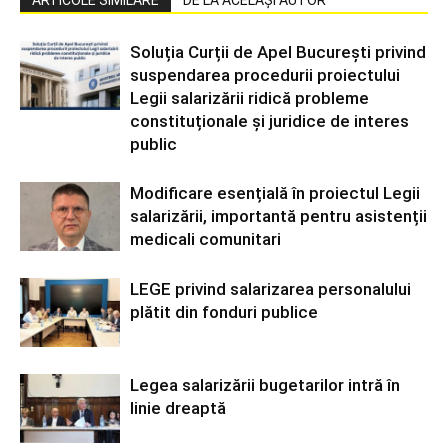
ARTICOLE SIMILARE
DE LA ACELAȘI AUTOR
Soluția Curții de Apel București privind
suspendarea procedurii proiectului
Legii salarizării ridică probleme
constituționale și juridice de interes
public
Modificare esențială în proiectul Legii
salarizării, importantă pentru asistenții
medicali comunitari
LEGE privind salarizarea personalului
plătit din fonduri publice
Legea salarizării bugetarilor intră în
linie dreaptă