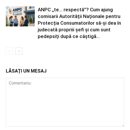
ANPC „te… respectă”? Cum ajung
comisarii Autorității Naționale pentru
Protecția Consumatorilor să-și dea în
judecată propriii șefi și cum sunt
pedepsiți după ce câștigă...
LĂSAȚI UN MESAJ