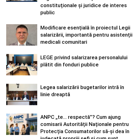
constituționale și juridice de interes
public
Modificare esențială în proiectul Legii
salarizării, importantă pentru asistenții
medicali comunitari
LEGE privind salarizarea personalului
plătit din fonduri publice
Legea salarizării bugetarilor intră în
linie dreaptă
ANPC „te… respectă”? Cum ajung
comisarii Autorității Naționale pentru
Protecția Consumatorilor să-și dea în
judecată propriii șefi și cum sunt