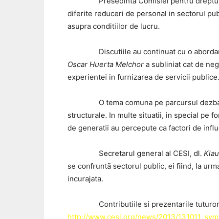
Presedinta Comisiei pentru drepturile f
diferite reduceri de personal in sectorul publ
asupra conditiilor de lucru.
Discutiile au continuat cu o abordare demo
Oscar Huerta Melchor
a subliniat cat de neg
experientei in furnizarea de servicii publice
O tema comuna pe parcursul dezbateriilor 
structurale. In multe situatii, in special pe
de generatii au percepute ca factori de influ
Secretarul general al CESI, dl.
Kla
se confruntã sectorul public, ei fiind, la ur
incurajata.
Contributiile si prezentarile tuturor vorb
http://www.cesi.org/news/2013/131011_sy