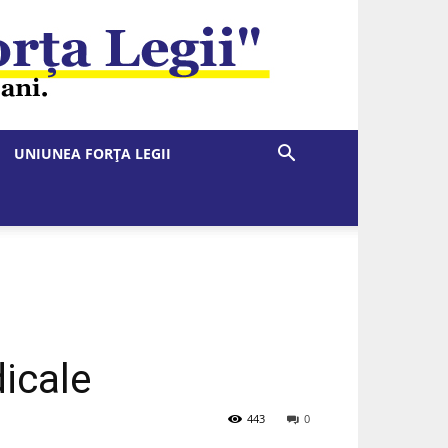
UNIUNEA FORȚA LEGII
icale
443
0