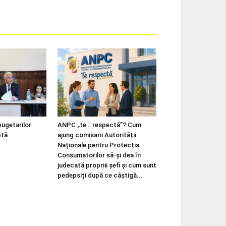
bugetarilor
ANPC „te… respectă”? Cum
ptă
ajung comisarii Autorității
Naționale pentru Protecția
Consumatorilor să-și dea în
judecată propriii șefi și cum sunt
pedepsiți după ce câștigă...