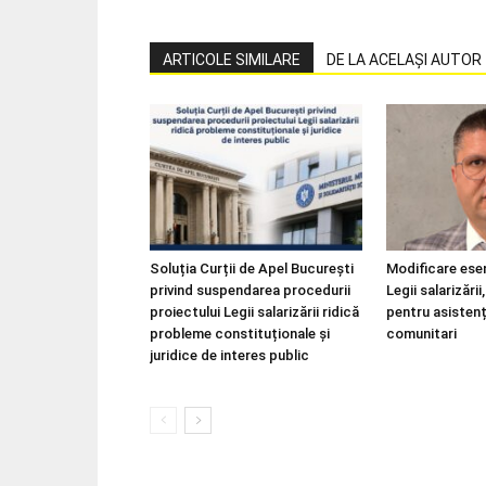
ARTICOLE SIMILARE
DE LA ACELAȘI AUTOR
Soluția Curții de Apel București
Modificare esen
privind suspendarea procedurii
Legii salarizări
proiectului Legii salarizării ridică
pentru asistenț
probleme constituționale și
comunitari
juridice de interes public