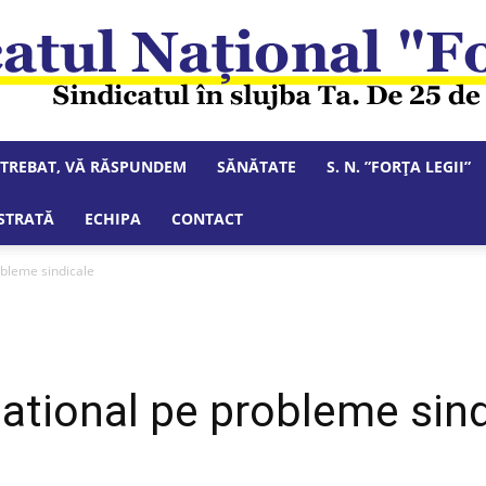
NTREBAT, VĂ RĂSPUNDEM
SĂNĂTATE
S. N. ”FORȚA LEGII”
Sindicatul
STRATĂ
ECHIPA
CONTACT
obleme sindicale
Național
ational pe probleme sind
"Forța