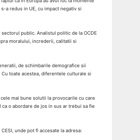
at faptul ca in Europa au avut loc la momente
l s-a redus in UE, cu impact negativ si
ctorul public. Analistul politic de la OCDE
a moralului, increderii, calitatii si
ratii, de schimbarile demografice sii
. Cu toate acestea, diferentele culturale si
i cele mai bune solutii la provocarile cu care
 ca o abordare de jos in sus ar trebui sa fie
CESI, unde pot fi accesate la adresa: