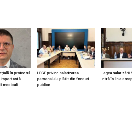
țială în proiectul
LEGE privind salarizarea
Legea salarizării 
i, importantă
personalului plătit din fonduri
intră în linie drea
ii medicali
publice