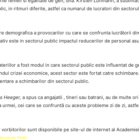
emeii si egalitate de gen, dna.
Kirsten Luhmann
, a sublini
ic, in ritmuri diferite, astfel ca numarul de lucratori din sectoru
grafica a provocarilor cu care se confrunta lucrãtorii din se
ativ este in sectorul public impactul reducerilor de personal asupr
.
a fost modul in care sectorul public este influentat de gene
 fondul crizei economice, acest sector este fortat catre schimbare
entare a schimbarilor din sectorul public.
us Heeger,
a spus ca angajatii , tineri sau batrani, au de multe or
ma urmei, cei care se confruntã cu aceste probleme zi de zi, astfel
itorilor sunt disponibile pe site-ul de internet al Academiei 
mposium.html