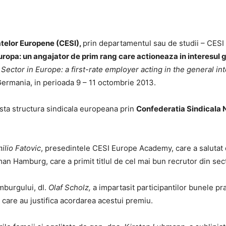
telor Europene (CESI),
prin departamentul sau de studii – CES
uropa: un angajator de prim rang care actioneaza in interesul
Legii"
 Sector in Europe: a first-rate employer acting in the general i
Germania, in perioada 9 – 11 octombrie 2013.
structura sindicala europeana prin
Confederatia Sindicala 
ilio Fatovic
, presedintele CESI Europe Academy, care a salutat 
n Hamburg, care a primit titlul de cel mai bun recrutor din sect
urgului, dl.
Olaf Scholz,
a impartasit participantilor bunele pra
, care au justifica acordarea acestui premiu.