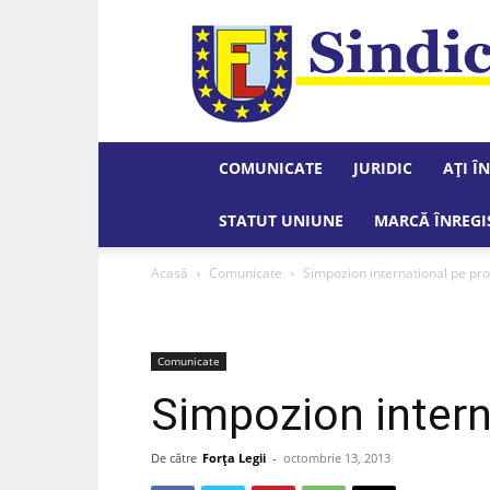
COMUNICATE
JURIDIC
AȚI Î
STATUT UNIUNE
MARCĂ ÎNREGI
Acasă
Comunicate
Simpozion international pe pr
Comunicate
Simpozion intern
De către
Forța Legii
-
octombrie 13, 2013