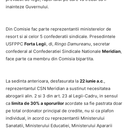
inainteze Guvernului.
Din Comisie fac parte reprezentantii ministerelor de
resort si ai celor 5 confederatii sindicale. Presedintele
USFPPC
Forta Legi
i, dl,
Ringo Damureanu
, secretar
confederal al Confederatiei Sindicale Nationale
Meridian
,
face parte ca membru din Comisia bipartita.
La sedinta anterioara, desfasurata la
22 iunie a.c
.,
reprezentantul CSN Meridian a sustinut necesitatea
abrogarii alin. 2 si 3 din art. 23 al Legii-Cadru, in sensul
ca
limit
a
de 30% a sporurilor
a
cord
a
te sa fie pastr
a
ta do
a
r
pe tot
a
l ordon
a
tor princip
a
l de credite, nu si c
a
pl
a
fon
individu
a
l, in acord cu reprezentantii Ministerului
Sanatatii, Ministerului Educatiei, Ministerului Apararii