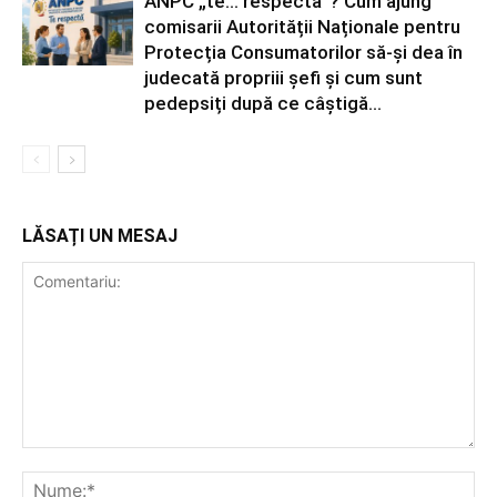
ANPC „te… respectă”? Cum ajung
comisarii Autorității Naționale pentru
Protecția Consumatorilor să-și dea în
judecată propriii șefi și cum sunt
pedepsiți după ce câștigă...
LĂSAȚI UN MESAJ