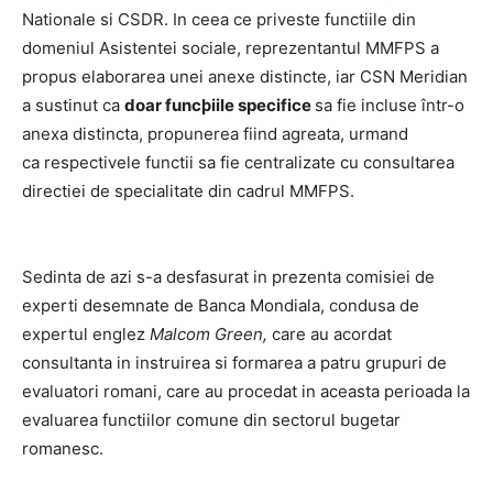
Nationale si CSDR. In ceea ce priveste
functiile din
domeniul
A
sistentei soci
a
le, reprezentantul MMFPS
a
propus el
a
bor
a
re
a
unei
a
nexe distincte, iar CSN Meridi
a
n
a
sustinut c
a
do
a
r funcþiile specifice
sa fie incluse într-o
a
nexa distincta, propunere
a
fiind
a
gre
a
ta, urmand
ca respectivele functii sa fie centralizate cu consult
a
re
a
directiei de speci
a
lit
a
te din c
a
drul MMFPS.
Sedinta de azi s-a desfasurat in prezenta comisiei de
experti desemnate de Banca Mondiala, condusa de
expertul englez
Malcom Green,
care au acordat
consultanta in instruirea si formarea a patru grupuri de
evaluatori romani, care au procedat in aceasta perioada la
evaluarea functiilor comune din sectorul bugetar
romanesc.