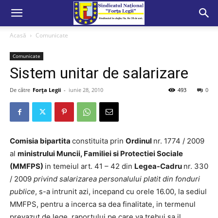
Acasă
Comunicate
Comunicate
Sistem unitar de salarizare
De către
Forța Legii
-
iunie 28, 2010
493
0
Comisia bipartita
constituita prin
Ordinul
nr. 1774 / 2009
al
ministrului Muncii, Familiei si Protectiei Sociale
(MMFPS)
in temeiul art. 41 – 42 din
Legea-Cadru
nr. 330
/ 2009
privind salarizarea personalului platit din fonduri
publice
, s-a intrunit azi, incepand cu orele 16.00, la sediul
MMFPS, pentru a incerca sa dea finalitate, in termenul
prevazut de lege, raportului pe care va trebui sa il