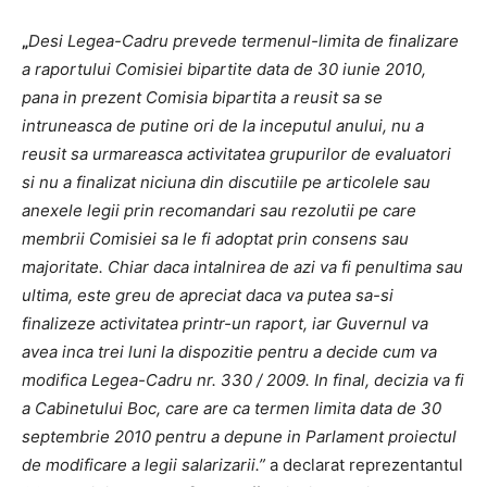
„
Desi Legea-Cadru prevede termenul-limita de finalizare
a raportului Comisiei bipartite data de 30 iunie 2010,
pana in prezent Comisia bipartita a reusit sa se
intruneasca de putine ori de la inceputul anului, nu a
reusit sa urmareasca activitatea grupurilor de evaluatori
si nu a finalizat niciuna din discutiile pe articolele sau
anexele legii prin recomandari sau rezolutii pe care
membrii Comisiei sa le fi adoptat prin consens sau
majoritate. Chiar daca intalnirea de azi va fi penultima sau
ultima, este greu de apreciat daca va putea sa-si
finalizeze activitatea printr-un raport, iar Guvernul va
avea inca trei luni la dispozitie pentru a decide cum va
modifica Legea-Cadru nr. 330 / 2009. In final, decizia va fi
a Cabinetului Boc, care are ca termen limita data de 30
septembrie 2010 pentru a depune in Parlament proiectul
de modificare a legii salarizarii.”
a declarat reprezentantul