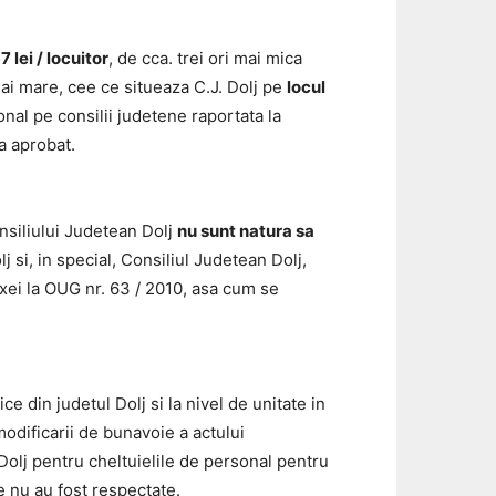
7 lei / locuitor
, de cca. trei ori mai mica
mai mare, cee ce situeaza C.J. Dolj pe
locul
ional pe consilii judetene raportata la
-a aprobat.
siliului Judetean Dolj
nu sunt natura sa
lj si, in special, Consiliul Judetean Dolj,
nexei la OUG nr. 63 / 2010, asa cum se
din judetul Dolj si la nivel de unitate in
modificarii de bunavoie a actului
 Dolj pentru cheltuielile de personal pentru
re nu au fost respectate.