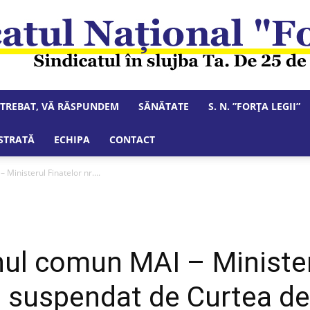
NTREBAT, VĂ RĂSPUNDEM
SĂNĂTATE
S. N. ”FORȚA LEGII”
Sindicatul
STRATĂ
ECHIPA
CONTACT
Ministerul Finatelor nr....
Național
ul comun MAI – Ministeru
 suspendat de Curtea de 
"Forța