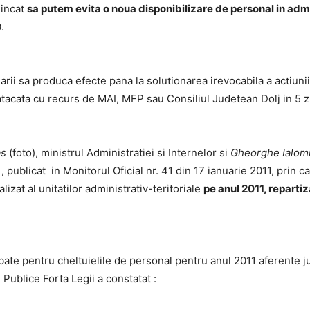
incat
sa putem evita o noua disponibilizare de personal in adm
.
 produca efecte pana la solutionarea irevocabila a actiunii i
atacata cu recurs de MAI, MFP sau Consiliul Judetean Dolj in 5 z
as
(foto), ministrul Administratiei si Internelor si
Gheorghe Ialomi
7
, publicat in Monitorul Oficial nr. 41 din 17 ianuarie 2011, prin 
izat al unitatilor administrativ-teritoriale
pe anul 2011, repartiz
ntru cheltuielile de personal pentru anul 2011 aferente judet
 Publice Forta Legii a constatat :