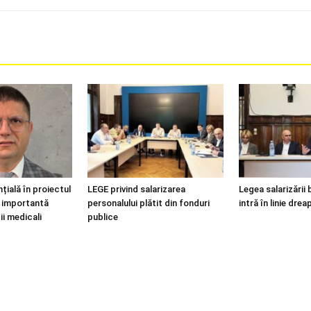
țială în proiectul
LEGE privind salarizarea
Legea salarizării 
i, importantă
personalului plătit din fonduri
intră în linie drea
ii medicali
publice