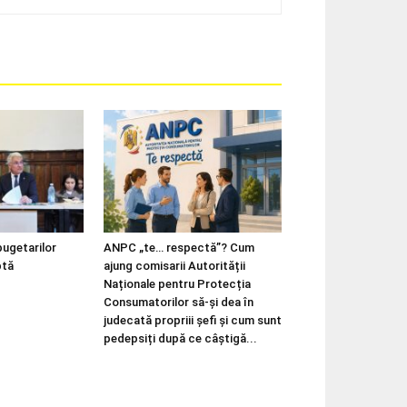
bugetarilor
ANPC „te… respectă”? Cum
ptă
ajung comisarii Autorității
Naționale pentru Protecția
Consumatorilor să-și dea în
judecată propriii șefi și cum sunt
pedepsiți după ce câștigă...