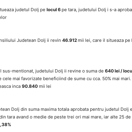
situeaza judetul Dolj pe
locul 6
pe tara, judetului Dolj i s-a apr
elor
siliului Judetean Dolj ii revin
46.912
mii lei, care il situeaza pe
ul sus-mentionat, judetului Dolj ii revine o suma de
640 lei / locu
le cele mai favorizate beneficiind de sume cu cca. 50% mai mari. In
measca inca
90.840
mii lei
tean Dolj din suma maxima totala aprobata pentru judetul Dolj
din tara avand o medie de peste trei ori mai mare, iar alte 25 d
,38%