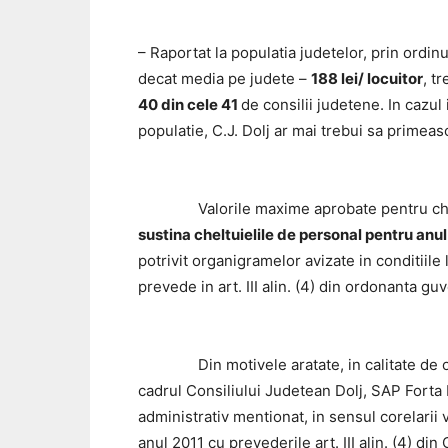
– Raportat la populatia judetelor, prin ordi
decat media pe judete –
188 lei/ locuitor
, t
40 din cele 41
de consilii judetene. In cazul
populatie, C.J. Dolj ar mai trebui sa primea
Valorile maxime aprobate pentru cheltuiel
sustina cheltuielile de personal pentru anu
potrivit organigramelor avizate in conditiile
prevede in art. III alin. (4) din ordonanta gu
Din motivele aratate, in calitate de organiz
cadrul Consiliului Judetean Dolj, SAP Forta L
administrativ mentionat, in sensul corelarii
anul 2011 cu prevederile art. III alin. (4) di