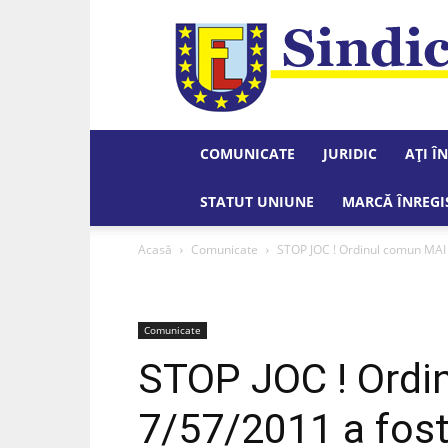
COMUNICATE
JURIDIC
AȚI Î
STATUT UNIUNE
MARCĂ ÎNREGI
Acasă
Comunicate
STOP JOC ! Ordinul comun MAI – 
Comunicate
STOP JOC ! Ordin
7/57/2011 a fost