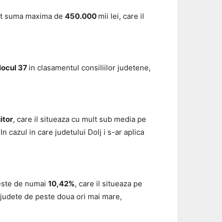
obat suma maxima de
450.000
mii lei, care il
locul 37
in clasamentul consiliilor judetene,
itor
, care il situeaza cu mult sub media pe
 cazul in care judetului Dolj i s-ar aplica
 este de numai
10,42%
, care il situeaza pe
e judete de peste doua ori mai mare,