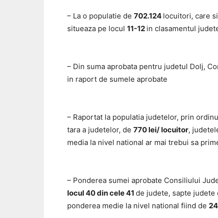
– La o populatie de
702.124
locuitori, care 
situeaza pe locul
11-12
in clasamentul judet
– Din suma aprobata pentru judetul Dolj, Con
in raport de sumele aprobate
– Raportat la populatia judetelor, prin ordin
tara a judetelor, de
770 lei/ locuitor
, judete
media la nivel national ar mai trebui sa pri
– Ponderea sumei aprobate Consiliului Jude
locul 40 din cele 41
de judete, sapte judete 
ponderea medie la nivel national fiind de
24