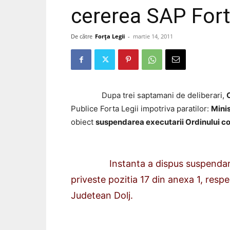
cererea SAP Fort
De către
Forța Legii
-
martie 14, 2011
Dupa trei saptamani de deliberari,
Publice Forta Legii impotriva paratilor:
Minis
obiect
suspendarea executarii Ordinului com
Instanta a dispus suspendarea exe
priveste pozitia 17 din anexa 1, respe
Judetean Dolj.