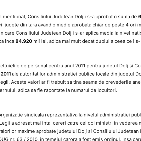
nul mentionat, Consiliului Judetean Dolj i s-a aprobat o suma de
6
rei judete din tara avand o medie aprobata chiar de peste 4 ori 
 in care Consiliului Judetean Dolj i s-ar aplica media la nivel nat
sca inca
84.920
mii lei, adica mai mult decat dublul a ceea ce i s
ile de personal pentru anul 2011 pentru judetul Dolj si Con
l 2011
ale autoritatilor administratiei publice locale din judetul Do
 legii. Aceste valori ar fi trebuit sa tina seama de prevederile a
vernului, adica sa fie raportate la numarul de locuitori.
atie sindicala reprezentativa la nivelul administratiei publice 
egii a adresat mai intai cereri catre cei doi ministri in vederea 
 valorilor maxime aprobate judetului Dolj si Consiliului Judetean
n OUG nr. 63 / 2010, in temeiul carora a fost emis ordinul, insa ca