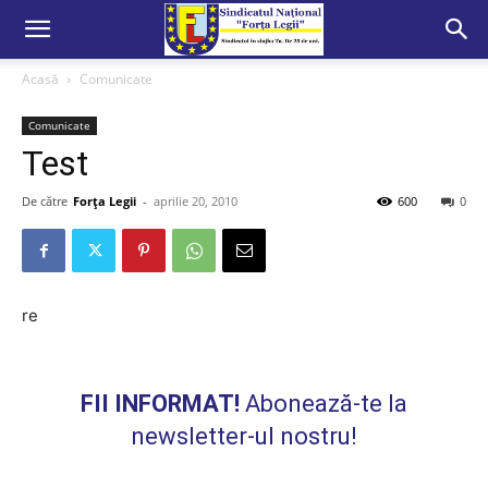
Acasă
Comunicate
Comunicate
Test
De către
Forța Legii
-
aprilie 20, 2010
600
0
re
FII INFORMAT!
Abonează-te la
newsletter-ul nostru!