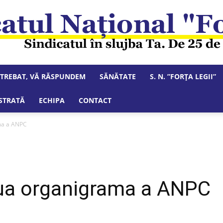
NTREBAT, VĂ RĂSPUNDEM
SĂNĂTATE
S. N. ”FORȚA LEGII”
Sindicatul
STRATĂ
ECHIPA
CONTACT
ma a ANPC
Național
ua organigrama a ANPC
"Forța