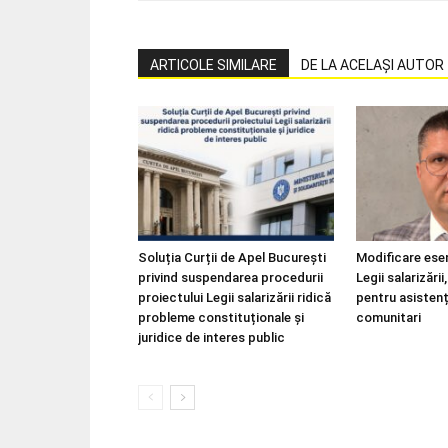
ARTICOLE SIMILARE
DE LA ACELAȘI AUTOR
Soluția Curții de Apel București
Modificare esen
privind suspendarea procedurii
Legii salarizări
proiectului Legii salarizării ridică
pentru asistenț
probleme constituționale și
comunitari
juridice de interes public