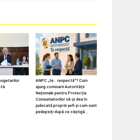
bugetarilor
ANPC „te… respectă”? Cum
ptă
ajung comisarii Autorității
Naționale pentru Protecția
Consumatorilor să-și dea în
judecată propriii șefi și cum sunt
pedepsiți după ce câștigă...