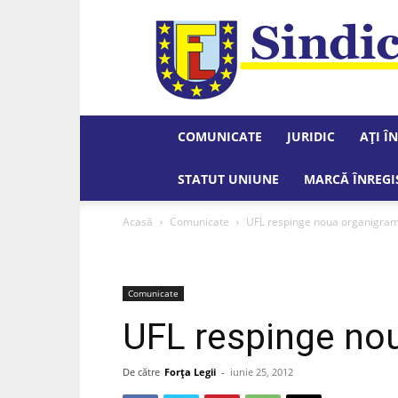
COMUNICATE
JURIDIC
AȚI Î
STATUT UNIUNE
MARCĂ ÎNREGI
Acasă
Comunicate
UFL respinge noua organigra
Comunicate
UFL respinge no
De către
Forța Legii
-
iunie 25, 2012