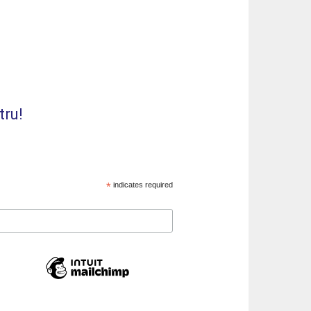
tru!
*
indicates required