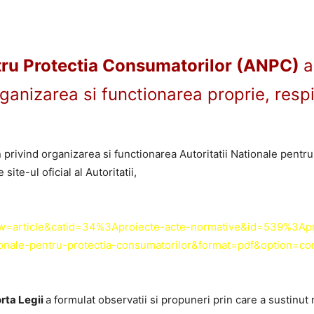
tru Protectia Consumatorilor (ANPC)
a
Legii"
ganizarea si functionarea proprie, resp
 privind organizarea si functionarea Autoritatii Nationale pentru
te-ul oficial al Autoritatii,
iew=article&catid=34%3Aproiecte-acte-normative&id=539%3Apr
ationale-pentru-protectia-consumatorilor&format=pdf&option=
rta Legii
a formulat observatii si propuneri prin care a sustinut