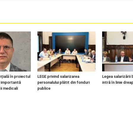
țială în proiectul
LEGE privind salarizarea
Legea salarizării 
i, importantă
personalului plătit din fonduri
intră în linie drea
ii medicali
publice