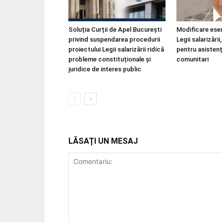
Soluția Curții de Apel București
Modificare esen
privind suspendarea procedurii
Legii salarizări
proiectului Legii salarizării ridică
pentru asistenț
probleme constituționale și
comunitari
juridice de interes public
LĂSAȚI UN MESAJ