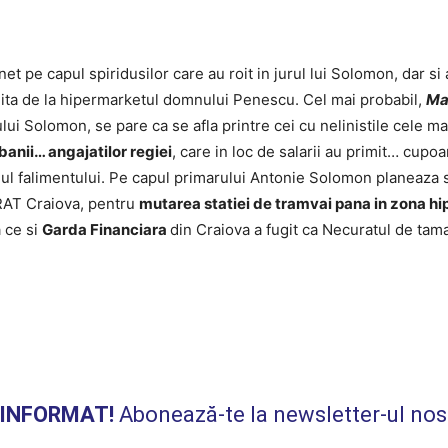
et pe capul spiridusilor care au roit in jurul lui Solomon, dar si 
 mita de la hipermarketul domnului Penescu. Cel mai probabil,
Ma
lui Solomon, se pare ca se afla printre cei cu nelinistile cele m
anii… angajatilor regiei
, care in loc de salarii au primit… cupo
gul falimentului. Pe capul primarului Antonie Solomon planeaza s
 RAT Craiova, pentru
mutarea statiei de tramvai pana in zona hi
 ce si
Garda Financiara
din Craiova a fugit ca Necuratul de tam
I INFORMAT!
Abonează-te la newsletter-ul nos