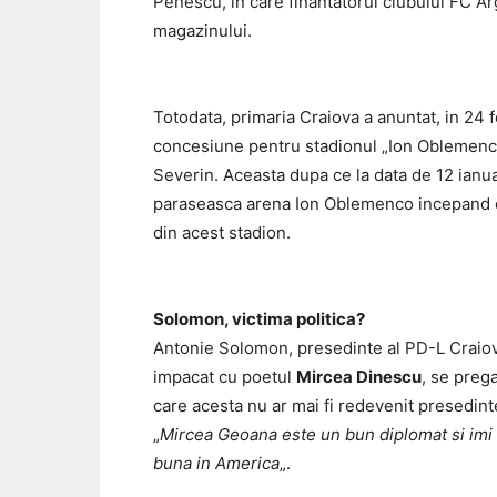
Penescu, in care finantatorul clubului FC Ar
magazinului.
Totodata, primaria Craiova a anuntat, in 24 f
concesiune pentru stadionul „Ion Oblemenco
Severin. Aceasta dupa ce la data de 12 ianu
paraseasca arena Ion Oblemenco incepand cu 
din acest stadion.
Solomon, victima politica?
Antonie Solomon, presedinte al PD-L Craiov
impacat cu poetul
Mircea Dinescu
, se prega
care acesta nu ar mai fi redevenit presedin
„
Mircea Geoana este un bun diplomat si imi 
buna in America
„.