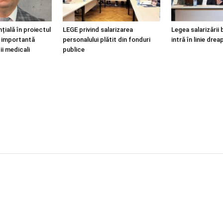
țială în proiectul
LEGE privind salarizarea
Legea salarizării 
i, importantă
personalului plătit din fonduri
intră în linie drea
ii medicali
publice