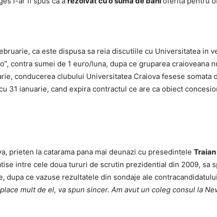
ges i-ar fi spus ca a
rezolvat cu o suma de bani
oferita pentru 
ebruarie, ca este dispusa sa reia discutiile cu Universitatea in 
”, contra sumei de 1 euro/luna, dupa ce gruparea craioveana nu 
arie, conducerea clubului Universitatea Craiova fesese somata d
31 ianuarie, cand expira contractul ce are ca obiect concesion
a, prieten la catarama pana mai deunazi cu presedintele
Traian
tise intre cele doua tururi de scrutin prezidential din 2009, sa sp
te, dupa ce vazuse rezultatele din sondaje ale contracandidatulu
place mult de el, va spun sincer. Am avut un coleg consul la Ne