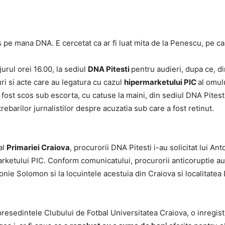
s pe mana DNA. E cercetat ca ar fi luat mita de la Penescu, pe care
Legii"
urul orei 16.00, la sediul
DNA Pitesti
pentru audieri, dupa ce, di
uri si acte care au legatura cu cazul
hipermarketului PIC
al omul
ost scos sub escorta, cu catuse la maini, din sediul DNA Pitesti, 
ebarilor jurnalistilor despre acuzatia sub care a fost retinut.
al
Primariei Craiova
, procurorii DNA Pitesti i-au solicitat lui 
arketului PIC. Conform comunicatului, procurorii anticoruptie au
tonie Solomon si la locuintele acestuia din Craiova si localitate
 presedintele Clubului de Fotbal Universitatea Craiova, o inregistr