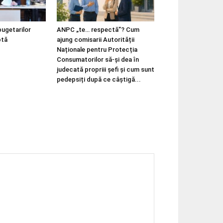
bugetarilor
ANPC „te… respectă”? Cum
ptă
ajung comisarii Autorității
Naționale pentru Protecția
Consumatorilor să-și dea în
judecată propriii șefi și cum sunt
pedepsiți după ce câștigă...