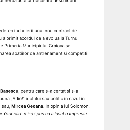
obtinerea actelor necesare deschiderii
vederea incheierii unui nou contract de
a primit acordul de a evolua la Turnu
e Primaria Municipiului Craiova sa
area spatiilor de antrenament si competitii
 Basescu
, pentru care s-a certat si s-a
una „Adio!” idolului sau politic in cazul in
i sau,
Mircea Geoana
. In opinia lui Solomon,
w York care mi-a spus ca a lasat o impresie