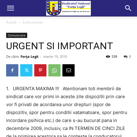
Acasă
Comunicate
Comunicate
URGENT SI IMPORTANT
De către
Forța Legii
-
martie 19, 2010
539
0
1. URGENTA MAXIMA !!! Atentionam toti membrii de
sindicat care vor primi in aceste zile dispozitii prin care
vor fi privati de acordarea unor drepturi (spor de
dispozitiv, spor pentru conditii vatamatoare, spor pentru
incordare psihica etc.) de care s-au bucurat pana in
decembrie 2009, inclusiv, ca IN TERMEN DE CINCI ZILE
de la primirea acestora sa le conteste la conducatorul