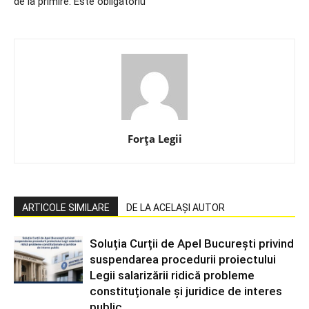
de la primire. Este obligatoriu
Forța Legii
ARTICOLE SIMILARE
DE LA ACELAȘI AUTOR
Soluția Curții de Apel București privind
suspendarea procedurii proiectului
Legii salarizării ridică probleme
constituționale și juridice de interes
public