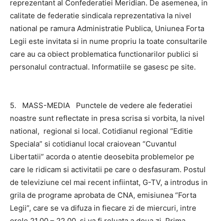
reprezentant al Confederatiei Meridian. De asemenea, in
calitate de federatie sindicala reprezentativa la nivel
national pe ramura Administratie Publica, Uniunea Forta
Legii este invitata si in nume propriu la toate consultarile
care au ca obiect problematica functionarilor publici si
personalul contractual. Informatiile se gasesc pe site.
5. MASS-MEDIA Punctele de vedere ale federatiei
noastre sunt reflectate in presa scrisa si vorbita, la nivel
national, regional si local. Cotidianul regional “Editie
Speciala” si cotidianul local craiovean “Cuvantul
Libertatii” acorda o atentie deosebita problemelor pe
care le ridicam si activitatii pe care o desfasuram. Postul
de televiziune cel mai recent infiintat, G-TV, a introdus in
grila de programe aprobata de CNA, emisiunea “Forta
Legii”, care se va difuza in fiecare zi de miercuri, intre
orele 21.00 – 22.00, si va fi reluata a doua zi. Prima