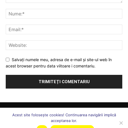
Salvați numele meu, adresa de e-mail și site-ul web în
acest browser pentru data viitoare i comentariu.
Comunicate
Juridic
Ați întrebat, vă răspundem
Sănătate
Acest site foloseşte cookies! Continuarea navigării implică
S. N. ”Forța Legii”
Uniunea Forța Legii
Statut Uniune
acceptarea lor.
Marcă Înregistrată
Echipa
Contact