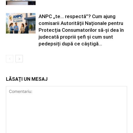
ANPC „te… respectă”? Cum ajung
comisarii Autorității Naționale pentru
Protecția Consumatorilor să-și dea în
judecată propriii șefi și cum sunt
pedepsiți după ce câștigă...
LĂSAȚI UN MESAJ