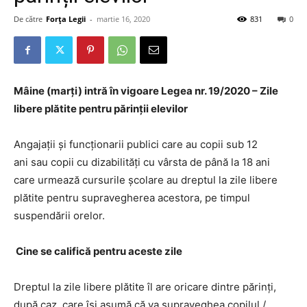
De către
Forța Legii
-
martie 16, 2020
831
0
Mâine (marți) intră în vigoare Legea nr. 19/2020 – Zile
libere plătite pentru părinții elevilor
Angajații și funcționarii publici care au copii sub 12
ani sau copii cu dizabilități cu vârsta de până la 18 ani
care urmează cursurile școlare au dreptul la zile libere
plătite pentru supravegherea acestora, pe timpul
suspendării orelor.
Cine se califică pentru aceste zile
Dreptul la zile libere plătite îl are oricare dintre părinți,
după caz, care își asumă că va supraveghea copilul /