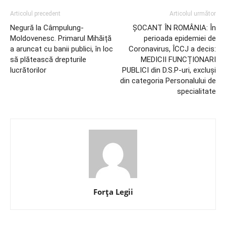
Articolul precedent
Articolul următor
Negură la Câmpulung-
ȘOCANT ÎN ROMÂNIA: În
Moldovenesc. Primarul Mihăiță
perioada epidemiei de
a aruncat cu banii publici, în loc
Coronavirus, ÎCCJ a decis:
să plătească drepturile
MEDICII FUNCȚIONARI
lucrătorilor
PUBLICI din D.S.P-uri, excluși
din categoria Personalului de
specialitate
Forța Legii