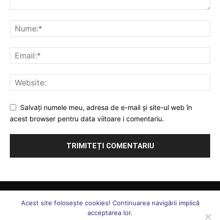
Salvați numele meu, adresa de e-mail și site-ul web în
acest browser pentru data viitoare i comentariu.
Comunicate
Juridic
Ați întrebat, vă răspundem
Sănătate
S. N. ”Forța Legii”
Uniunea Forța Legii
Statut Uniune
Acest site foloseşte cookies! Continuarea navigării implică
acceptarea lor.
Marcă Înregistrată
Echipa
Contact