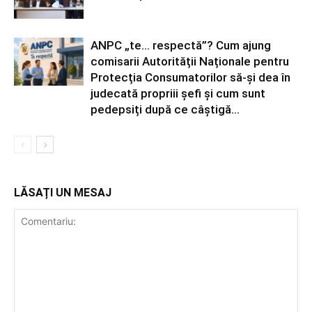
ANPC „te… respectă”? Cum ajung
comisarii Autorității Naționale pentru
Protecția Consumatorilor să-și dea în
judecată propriii șefi și cum sunt
pedepsiți după ce câștigă...
LĂSAȚI UN MESAJ