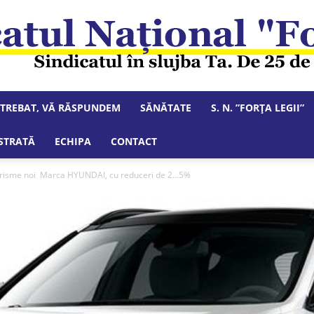
NTREBAT, VĂ RĂSPUNDEM
SĂNĂTATE
S. N. ”FORȚA LEGII”
Sindicatul
STRATĂ
ECHIPA
CONTACT
urisme noi Marca HYUNDAI, cu reduceri de 2…5%
Național
"Forța