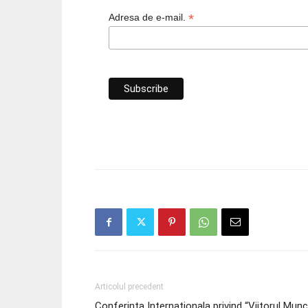
*
Adresa de e-mail.
Articolul precedent
Conferinta Internationala privind “Viitorul Munc