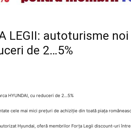
LEGII: autoturisme no
uceri de 2…5%
arca HYUNDAI, cu reduceri de 2…5%
ate cele mai mici prețuri de achiziție din toată piața românească
torizat Hyundai, oferă membrilor Forța Legii discount-uri între