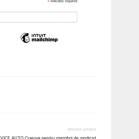
*
indicates required
Articolul următor
VICE AUTO Craiova pentru membrii de sindicat