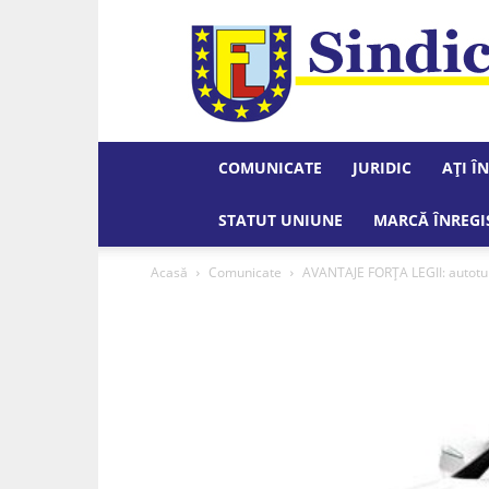
COMUNICATE
JURIDIC
AȚI Î
STATUT UNIUNE
MARCĂ ÎNREGI
Acasă
Comunicate
AVANTAJE FORȚA LEGII: autot