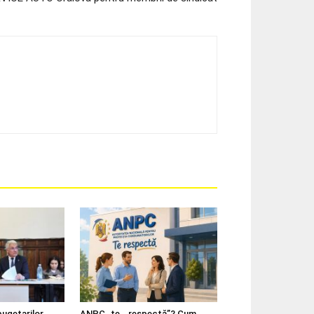
bugetarilor
ANPC „te… respectă”? Cum