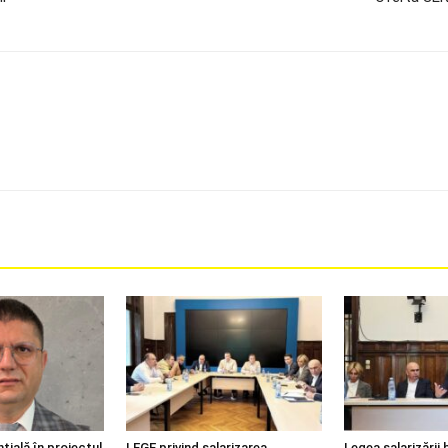
țială în proiectul
LEGE privind salarizarea
Legea salarizării 