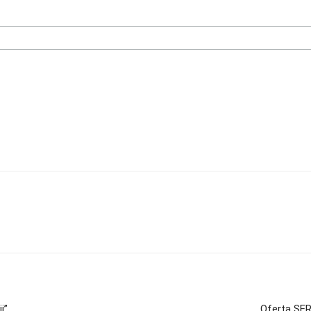
ii”
Oferta SER