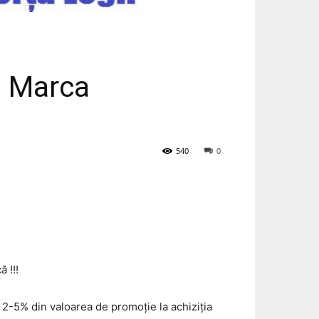
i Marca
540
0
 !!!
 2-5% din valoarea de promoție la achiziția