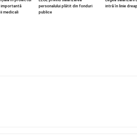
i, importantă
personalului plătit din fonduri
intră în linie drea
ii medicali
publice