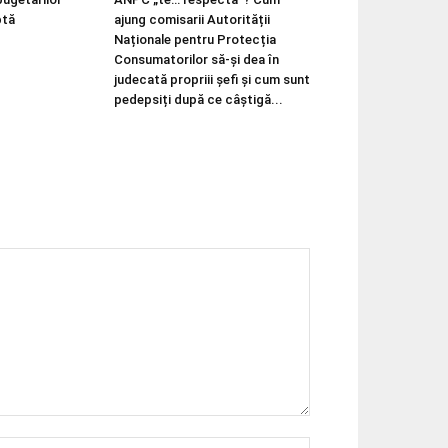
ptă
ajung comisarii Autorității
Naționale pentru Protecția
Consumatorilor să-și dea în
judecată propriii șefi și cum sunt
pedepsiți după ce câștigă...